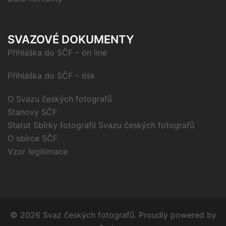
SVAZOVÉ DOKUMENTY
Přihláška do SČF – on line
Přihláška do SČF – tisk
O Svazu českých fotografů
Stanovy SČF
Statut Sbírky fotografií Svazu českých fotografů
O sbírce SČF
Vzor legitimace
© 2026 Svaz českých fotografů. Proudly powered by