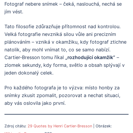
Fotograf nebere snímek – čeká, naslouchá, nechá se
jím vést.
Tato filosofie zdůrazňuje přítomnost nad kontrolou.
Velká fotografie nevzniká silou vůle ani precizním
plánováním – vzniká v okamžiku, kdy fotograf ztichne
natolik, aby mohl vnímat to, co se samo nabízí.
Cartier-Bresson tomu říkal
„rozhodující okamžik“
–
zlomek sekundy, kdy forma, světlo a obsah splývají v
jeden dokonalý celek.
Pro každého fotografa je to výzva: místo honby za
snímky zkusit zpomalit, pozorovat a nechat situaci,
aby vás oslovila jako první.
Zdroj citátu:
29 Quotes by Henri Cartier-Bresson
| Obrázek: