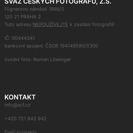
SVAZ ČESKÝCH FOTOGRAFŮ, Z.S.
Fügnerovo náměstí 1866/5
120 21 PRAHA 2
Tuto adresu
NEPOUŽÍVEJTE
k zasílání fotografií!
IČ: 00444341
bankovní spojení: ČSOB 194149590/0300
úvodní foto: Roman Löwinger
KONTAKT
info@scf.cz
+420 721 843 942
Další kontakty