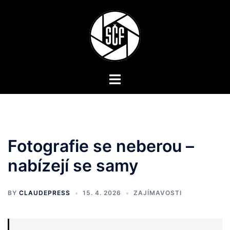
Skip
to
content
Toggle
menu
Fotografie se neberou –
nabízejí se samy
BY
CLAUDEPRESS
15. 4. 2026
ZAJÍMAVOSTI