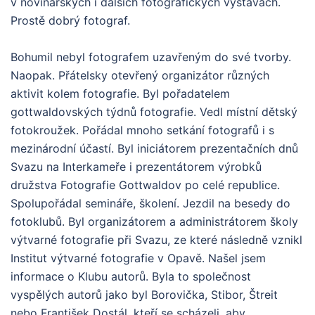
v novinářských i dalších fotografických výstavách.
Prostě dobrý fotograf.
Bohumil nebyl fotografem uzavřeným do své tvorby.
Naopak. Přátelsky otevřený organizátor různých
aktivit kolem fotografie. Byl pořadatelem
gottwaldovských týdnů fotografie. Vedl místní dětský
fotokroužek. Pořádal mnoho setkání fotografů i s
mezinárodní účastí. Byl iniciátorem prezentačních dnů
Svazu na Interkameře i prezentátorem výrobků
družstva Fotografie Gottwaldov po celé republice.
Spolupořádal semináře, školení. Jezdil na besedy do
fotoklubů. Byl organizátorem a administrátorem školy
výtvarné fotografie při Svazu, ze které následně vznikl
Institut výtvarné fotografie v Opavě. Našel jsem
informace o Klubu autorů. Byla to společnost
vyspělých autorů jako byl Borovička, Stibor, Štreit
nebo František Dostál, kteří se scházeli, aby