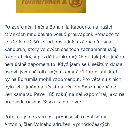
Po zveřejnění jména Bohumila Kabourka na našich
stránkách mne čekalo veliké překvapení. Přestože to
je už víc než 30 let od posledních záznamů pana
Kabourka, který ve svých sešitech zaznamenal svůj
fotografický, a později soukromý život, tak jeho jméno
není úplně zapomenuto. Když jsem se k sešitům dostal,
oslovil jsem několik svých kamarádů fotografů, kteří
by na Bohumila mohli vzpomenout. Pro většinu z nich
bylo jeho jméno a účast na dění ve Svazu neznámé.
Jen kamarád Pavel (85 roků) na něj vzpomínal, jako na
předsedu našeho Svazu, ale nic víc.
Poté, co jsme zveřejnili první sešit, ozval se mi
Antonín, člen Volného sdružení východočeských