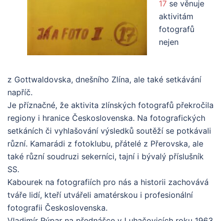
17
se věnuje
aktivitám
fotografů
nejen
z Gottwaldovska, dnešního Zlína, ale také setkávání
napříč.
Je příznačné, že aktivita zlínských fotografů překročila
regiony i hranice Československa. Na fotografických
setkáních či vyhlašování výsledků soutěží se potkávali
různí. Kamarádi z fotoklubu, přátelé z Přerovska, ale
také různí soudruzi sekerníci, tajní i bývalý příslušník
SS.
Kabourek na fotografiích pro nás a historii zachovává
tváře lidí, kteří utvářeli amatérskou i profesionální
fotografii Československa.
Vladimír Rýpar na přednášce v Luhačovicích roku 1963