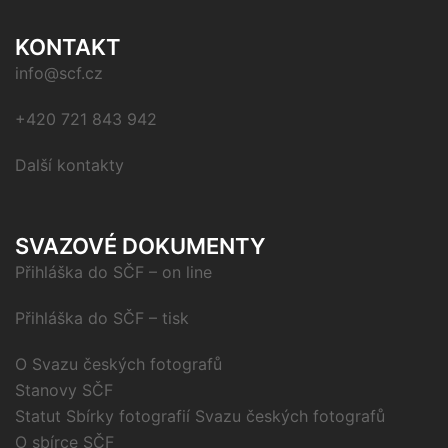
KONTAKT
info@scf.cz
+420 721 843 942
Další kontakty
SVAZOVÉ DOKUMENTY
Přihláška do SČF – on line
Přihláška do SČF – tisk
O Svazu českých fotografů
Stanovy SČF
Statut Sbírky fotografií Svazu českých fotografů
O sbírce SČF