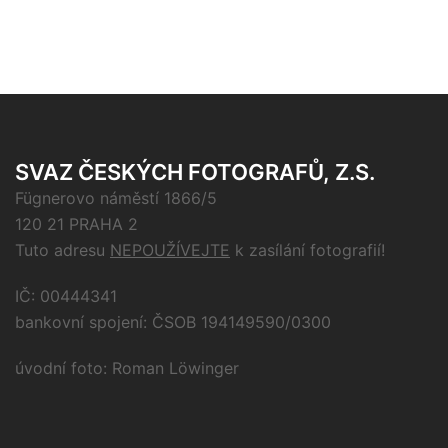
SVAZ ČESKÝCH FOTOGRAFŮ, Z.S.
Fügnerovo náměstí 1866/5
120 21 PRAHA 2
Tuto adresu
NEPOUŽÍVEJTE
k zasílání fotografií!
IČ: 00444341
bankovní spojení: ČSOB 194149590/0300
úvodní foto: Roman Löwinger