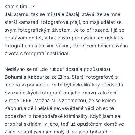
Kam s tím …?
Jak stárnu, tak se mi stále častěji stává, že se mne
starší kamarádi fotografové ptají, co mají udělat se
svým fotografickým životem. Je to přirozené. I já se
dostávám do let, a tak často přemýšlím, co udělat s
fotografiemi a dalšími věcmi, které jsem během svého
života s fotografií nastřádal.
Nedávno se mi „do rukou“ dostala pozůstalost
Bohumila Kabourka
ze Zlína. Starší fotografové si
možná vzpomenou, že to byl několikaletý předseda
Svazu českých fotografů po jeho znovu založení
v roce 1969. Možná si i vzpomenou, že se kolem
Kabourka děli nějaké nevysvětlené věci ohledně
podezření z hospodářské kriminality. Když jsem se
probíral skříněmi v jeho, teď už opuštěném domě ve
Zlíně, spatřil jsem jen malý dílek jeho bohatého