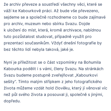
že archiv převeze a soustředí všechny věci, které se
váží ke Kabourkově práci. Až bude vše převezeno,
sejdeme se a společně rozhodneme co bude zajímavé
pro archiv, muzeum nebo sbírku Svazu. Dojde
k uložení do míst, která, kromě archivace, nabídnou
tuto pozůstalost studovat, případně využít pro
prezentaci současníkům. Vždyť dnešní fotografie by
bez těchto lidí nebyla taková, jaké je.
Nyní je příležitost se o část vzpomínky na Bohumila
Kabourka podělit i s vámi, členy Svazu. Na stránkách
Svazu budeme postupně zveřejňovat „Kabourkovi
sešity“. Tímto malým střípkem z jeho fotografického
života můžeme vzdát hold člověku, který jí věnoval víc
než půl svého života a posouval ji, společně s jinými,
dopředu.