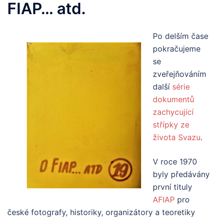
FIAP… atd.
Po delším čase
pokračujeme
se
zveřejňováním
další
série
dokumentů
zachycující
střípky ze
života Svazu
.
V roce 1970
byly předávány
první tituly
AFIAP
pro
české fotografy, historiky, organizátory a teoretiky