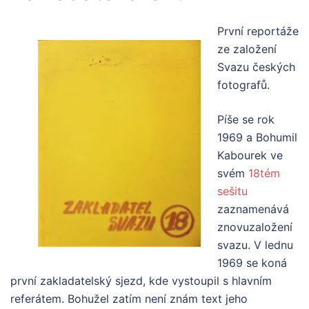
První reportáže
ze založení
Svazu českých
fotografů.
Píše se rok
1969 a Bohumil
Kabourek ve
svém
18tém
sešitu
zaznamenává
znovuzaložení
svazu. V lednu
1969 se koná
první zakladatelský sjezd, kde vystoupil s hlavním
referátem. Bohužel zatím není znám text jeho