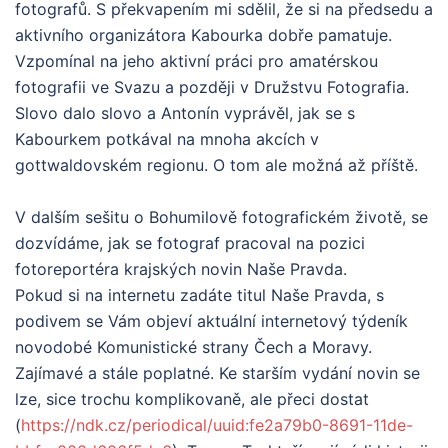
fotografů. S překvapením mi sdělil, že si na předsedu a
aktivního organizátora Kabourka dobře pamatuje.
Vzpomínal na jeho aktivní práci pro amatérskou
fotografii ve Svazu a později v Družstvu Fotografia.
Slovo dalo slovo a Antonín vyprávěl, jak se s
Kabourkem potkával na mnoha akcích v
gottwaldovském regionu. O tom ale možná až příště.
V dalším sešitu o Bohumilově fotografickém životě, se
dozvídáme, jak se fotograf pracoval na pozici
fotoreportéra krajských novin Naše Pravda.
Pokud si na internetu zadáte titul Naše Pravda, s
podivem se Vám objeví aktuální internetový týdeník
novodobé Komunistické strany Čech a Moravy.
Zajímavé a stále poplatné. Ke starším vydání novin se
lze, sice trochu komplikovaně, ale přeci dostat
(
https://ndk.cz/periodical/uuid:fe2a79b0-8691-11de-