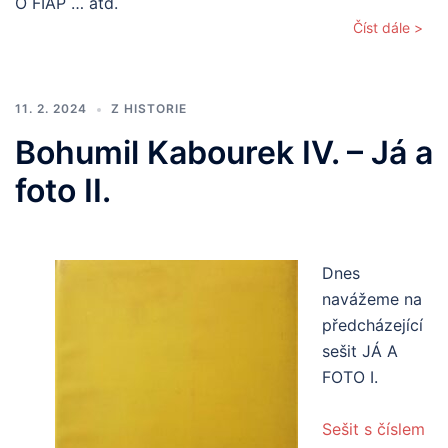
O FIAP … atd.
Číst dále >
11. 2. 2024
Z HISTORIE
Bohumil Kabourek IV. – Já a
foto II.
Dnes
navážeme na
předcházející
sešit JÁ A
FOTO I.
Sešit s číslem