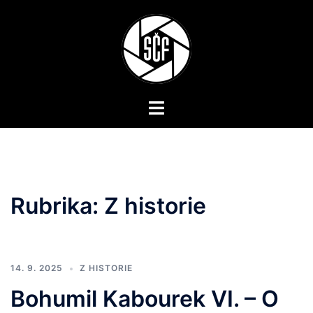
Skip
to
content
Toggle
menu
Rubrika:
Z historie
14. 9. 2025
Z HISTORIE
Bohumil Kabourek VI. – O