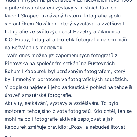
u příležitosti otevření výstavy v místních lázních.
Rudolf Skopec, uznávaný historik fotografie spolu
s Františkem Novákem, který vyvolával a zvětšoval
fotografie ze světových cest Hazelky a Zikmunda.
K.O. Hrubý, fotograf a teoretik fotografie na semináři
na Bečvách i s modelkou.
Tváře dnes možná již zapomenutých fotografů z
Přerovska na společném setkání na Pustevnách.
Bohumil Kabourek byl uznávaným fotografem, který
byl i mnohým porotcem ve fotografických soutěžích.
V popisku najdete i jeho sarkastický pohled na tehdejší
úroveň amatérské fotografie.
Aktivity, setkávání, výstavy a vzdělávání. To bylo
motorem tehdejšího života fotografů. Kdo chtěl, ten se
mohl na poli fotografie aktivně zapojovat a jak
Kabourek zmiňuje pravidlo: „Pozvi a nebudeš litovat
…“.