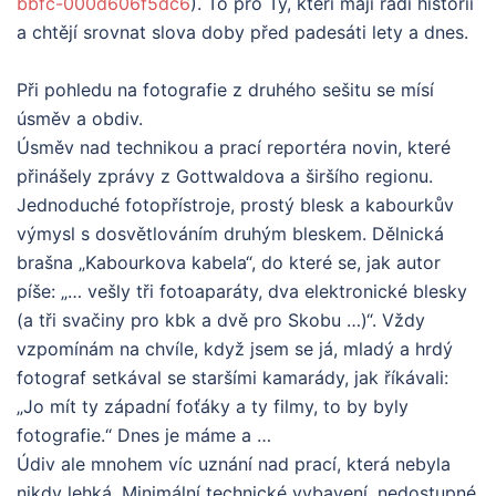
bbfc-000d606f5dc6
). To pro Ty, kteří mají rádi historii
a chtějí srovnat slova doby před padesáti lety a dnes.
Při pohledu na fotografie z druhého sešitu se mísí
úsměv a obdiv.
Úsměv nad technikou a prací reportéra novin, které
přinášely zprávy z Gottwaldova a širšího regionu.
Jednoduché fotopřístroje, prostý blesk a kabourkův
výmysl s dosvětlováním druhým bleskem. Dělnická
brašna „Kabourkova kabela“, do které se, jak autor
píše: „… vešly tři fotoaparáty, dva elektronické blesky
(a tři svačiny pro kbk a dvě pro Skobu …)“. Vždy
vzpomínám na chvíle, když jsem se já, mladý a hrdý
fotograf setkával se staršími kamarády, jak říkávali:
„Jo mít ty západní foťáky a ty filmy, to by byly
fotografie.“ Dnes je máme a …
Údiv ale mnohem víc uznání nad prací, která nebyla
nikdy lehká. Minimální technické vybavení, nedostupné