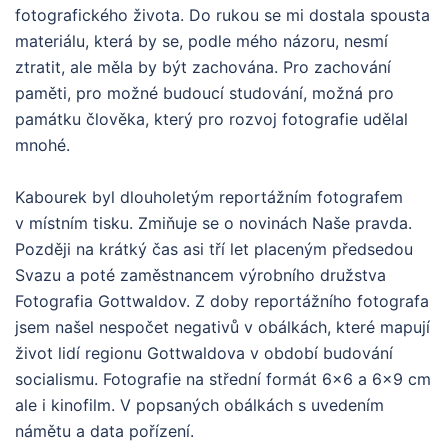
fotografického života. Do rukou se mi dostala spousta
materiálu, která by se, podle mého názoru, nesmí
ztratit, ale měla by být zachována. Pro zachování
paměti, pro možné budoucí studování, možná pro
památku člověka, který pro rozvoj fotografie udělal
mnohé.
Kabourek byl dlouholetým reportážním fotografem
v místním tisku. Zmiňuje se o novinách Naše pravda.
Později na krátký čas asi tří let placeným předsedou
Svazu a poté zaměstnancem výrobního družstva
Fotografia Gottwaldov. Z doby reportážního fotografa
jsem našel nespočet negativů v obálkách, které mapují
život lidí regionu Gottwaldova v období budování
socialismu. Fotografie na střední formát 6×6 a 6×9 cm
ale i kinofilm. V popsaných obálkách s uvedením
námětu a data pořízení.