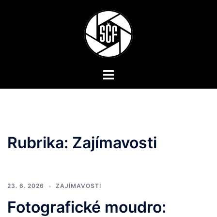
Skip
to
content
Toggle
menu
Rubrika:
Zajímavosti
23. 6. 2026
ZAJÍMAVOSTI
Fotografické moudro: