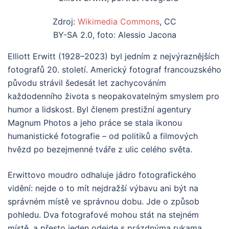
Zdroj:
Wikimedia Commons
, CC
BY-SA 2.0, foto: Alessio Jacona
Elliott Erwitt (1928–2023) byl jedním z nejvýraznějších
fotografů 20. století. Americký fotograf francouzského
původu strávil šedesát let zachycováním
každodenního života s neopakovatelným smyslem pro
humor a lidskost. Byl členem prestižní agentury
Magnum Photos a jeho práce se stala ikonou
humanistické fotografie – od politiků a filmových
hvězd po bezejmenné tváře z ulic celého světa.
Erwittovo moudro odhaluje jádro fotografického
vidění: nejde o to mít nejdražší výbavu ani být na
správném místě ve správnou dobu. Jde o způsob
pohledu. Dva fotografové mohou stát na stejném
místě, a přesto jeden odejde s prázdnýma rukama,