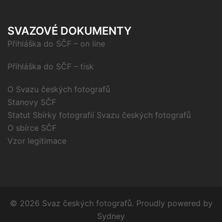
SVAZOVÉ DOKUMENTY
Přihláška do SČF – on line
Přihláška do SČF – tisk
O Svazu českých fotografů
Stanovy SČF
Statut Sbírky fotografií Svazu českých fotografů
O sbírce SČF
Vzor legitimace
© 2026 Svaz českých fotografů. Proudly powered by
Sydney