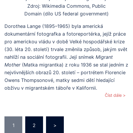
Zdroj: Wikimedia Commons, Public
Domain (dílo US federal government)
Dorothea Lange (1895–1965) byla americká
dokumentární fotografka a fotoreportérka, jejíž práce
pro americkou vládu v době Velké hospodářské krize
(30. léta 20. století) trvale změnila způsob, jakým svět
nahlíží na sociální fotografii. Její snímek
Migrant
Mother
(Matka migrantka) z roku 1936 se stal jedním z
nejvlivnějších obrazů 20. století – portrétem Florencie
Owens Thompsonové, matky sedmi dětí hledající
obživu v migrantském táboře v Kalifornii.
Číst dále >
Stránkování
1
2
>
příspěvků