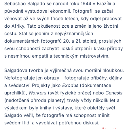
Sebastião Salgado se narodil roku 1944 v Brazílii a
původně vystudoval ekonomii. Fotografii se začal
věnovat až ve svých třiceti letech, kdy odjel pracovat
do Afriky. Tato zkušenost zcela změnila jeho životní
cestu. Stal se jedním z nejvýznamnějších
dokumentárních fotografů 20. a 21. století, proslulých
svou schopností zachytit lidské utrpení i krásu přírody
s nesmírnou empatií a technickým mistrovstvím.
Salgadova tvorba je výjimečná svou morální hloubkou.
Nefotografuje jen obrazy – fotografuje příběhy, dějiny
a svědectví. Projekty jako
Exodus
(dokumentace
uprchlíků),
Workers
(svět fyzické práce) nebo
Genesis
(nedotčená příroda planety) trvaly vždy několik let a
výsledkem byly knihy i výstavy, které obletěly svět.
Salgado věřil, že fotografie má schopnost měnit
svědomí lidí a vyvolávat potřebnou diskusi.