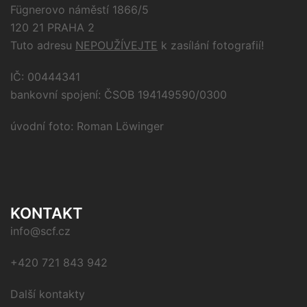
Fügnerovo náměstí 1866/5
120 21 PRAHA 2
Tuto adresu
NEPOUŽÍVEJTE
k zasílání fotografií!
IČ: 00444341
bankovní spojení: ČSOB 194149590/0300
úvodní foto: Roman Löwinger
KONTAKT
info@scf.cz
+420 721 843 942
Další kontakty