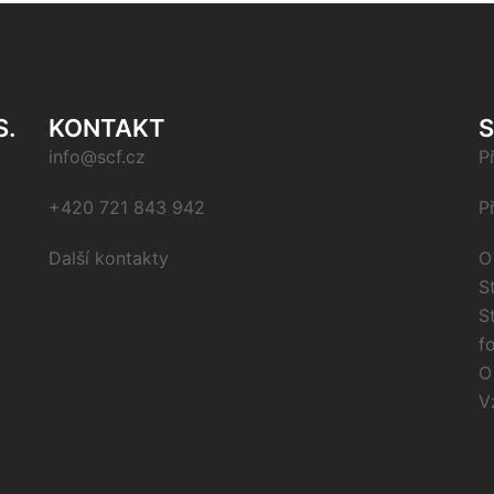
S.
KONTAKT
info@scf.cz
P
+420 721 843 942
P
Další kontakty
O
S
S
f
O
V