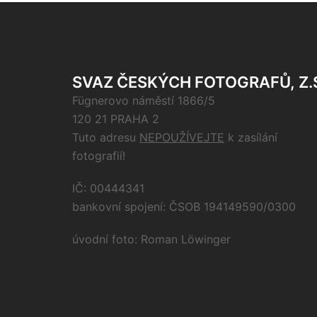
SVAZ ČESKÝCH FOTOGRAFŮ, Z.
Fügnerovo náměstí 1866/5
120 21 PRAHA 2
Tuto adresu
NEPOUŽÍVEJTE
k zasílání
fotografií!
IČ: 00444341
bankovní spojení: ČSOB 194149590/0300
úvodní foto: Roman Löwinger