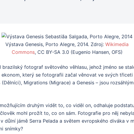
Výstava Genesis, Porto Alegre, 2014. Zdroj:
Wikimedia
Commons
, CC BY-SA 3.0 (Eugenio Hansen, OFS)
l brazilský fotograf světového věhlasu, jehož jméno se st
nom, který se fotografii začal věnovat ve svých třiceti le
 (Dělníci), Migrations (Migrace) a Genesis – jsou rozsáhlými
umožňujícím druhým vidět to, co viděl on, odhaluje podstat
ruhý člověk mohl prožít to, co on sám. Fotografie pro něj 
v důlní jámě Serra Pelada a světem evropského diváka v mu
mi snímky?