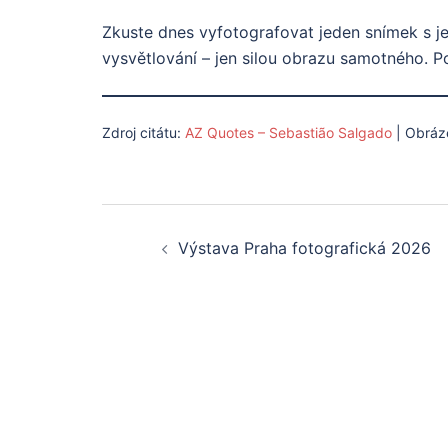
Zkuste dnes vyfotografovat jeden snímek s jed
vysvětlování – jen silou obrazu samotného. P
Zdroj citátu:
AZ Quotes – Sebastião Salgado
| Obráz
Post
Výstava Praha fotografická 2026
navigation