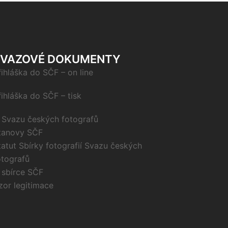
SVAZOVÉ DOKUMENTY
řihláška do SČF – on line
řihláška do SČF – tisk
 Svazu českých fotografů
tanovy SČF
tatut Sbírky fotografií Svazu českých
otografů
 sbírce SČF
zor legitimace