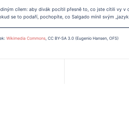
iným cílem: aby divák pocítil přesně to, co jste cítili vy v
okud se to podaří, pochopíte, co Salgado mínil svým „jazyk
ek:
Wikimedia Commons
, CC BY-SA 3.0 (Eugenio Hansen, OFS)