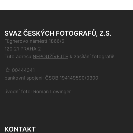
SVAZ ČESKÝCH FOTOGRAFŮ, Z.S.
Fügnerovo náměstí 1866/5
120 21 PRAHA 2
Tuto adresu
NEPOUŽÍVEJTE
k zasílání fotografií!
IČ: 00444341
bankovní spojení: ČSOB 194149590/0300
úvodní foto: Roman Löwinger
KONTAKT