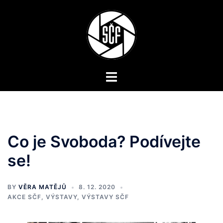
Skip
to
content
Toggle
menu
Co je Svoboda? Podívejte
se!
BY
VĚRA MATĚJŮ
8. 12. 2020
AKCE SČF
,
VÝSTAVY
,
VÝSTAVY SČF