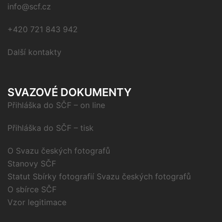
info@scf.cz
+420 721 843 942
Další kontakty
SVAZOVÉ DOKUMENTY
Přihláška do SČF – on line
Přihláška do SČF – tisk
O Svazu českých fotografů
Stanovy SČF
Statut Sbírky fotografií Svazu českých fotografů
O sbírce SČF
Vzor legitimace