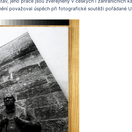
stav, jeho práce jsou zveřejněny v českých i zahraničních k
nění považoval úspěch při fotografické soutěži pořádané