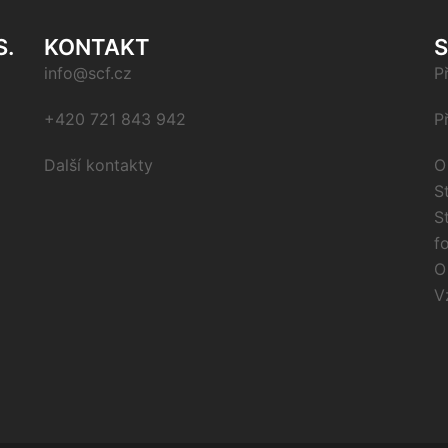
S.
KONTAKT
info@scf.cz
P
+420 721 843 942
P
Další kontakty
O
S
S
f
O
V