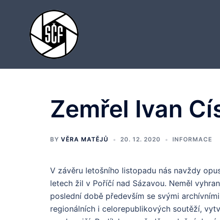
Skip
to
content
Zemřel Ivan Cí
BY
VĚRA MATĚJŮ
20. 12. 2020
INFORMACE
V závěru letošního listopadu nás navždy opus
letech žil v Poříčí nad Sázavou. Neměl vyhra
poslední době především se svými archívními 
regionálních i celorepublikových soutěží, vyt