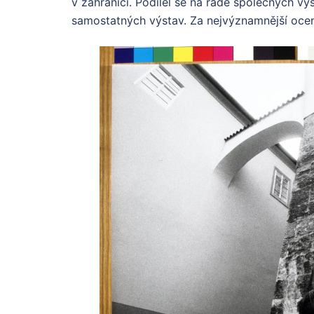
v zahraničí. Podílel se na řadě společných vý
samostatných výstav. Za nejvýznamnější oce