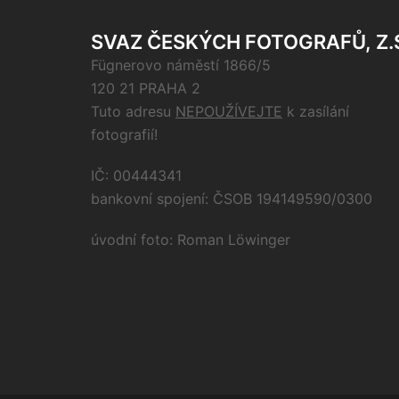
SVAZ ČESKÝCH FOTOGRAFŮ, Z.
Fügnerovo náměstí 1866/5
120 21 PRAHA 2
Tuto adresu
NEPOUŽÍVEJTE
k zasílání
fotografií!
IČ: 00444341
bankovní spojení: ČSOB 194149590/0300
úvodní foto: Roman Löwinger