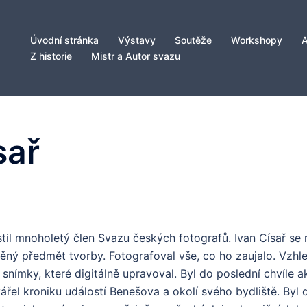
Úvodní stránka
Výstavy
Soutěže
Workshopy
Z historie
Mistr a Autor svazu
sař
til mnoholetý člen Svazu českých fotografů. Ivan Císař se 
něný předmět tvorby. Fotografoval vše, co ho zaujalo. Vzh
snímky, které digitálně upravoval. Byl do poslední chvíle 
vářel kroniku událostí Benešova a okolí svého bydliště. By