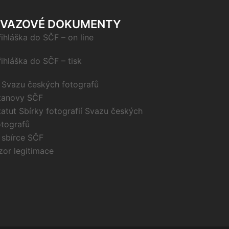
SVAZOVÉ DOKUMENTY
řihláška do SČF – on line
řihláška do SČF – tisk
 Svazu českých fotografů
tanovy SČF
tatut Sbírky fotografií Svazu českých
otografů
 sbírce SČF
zor legitimace