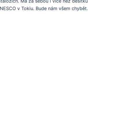
atalozích. Má za sebou i více než desítku
 UNESCO v Tokiu. Bude nám všem chybět.