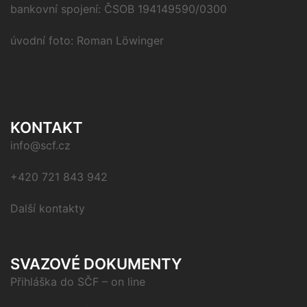
bankovní spojení: ČSOB 194149590/0300
úvodní foto: Roman Löwinger
KONTAKT
info@scf.cz
+420 721 843 942
Další kontakty
SVAZOVÉ DOKUMENTY
Přihláška do SČF – on line