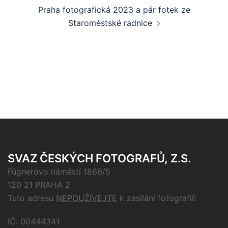
Praha fotografická 2023 a pár fotek ze
Staroměstské radnice
SVAZ ČESKÝCH FOTOGRAFŮ, Z.S.
Fügnerovo náměstí 1866/5
120 21 PRAHA 2
Tuto adresu
NEPOUŽÍVEJTE
k zasílání fotografií!
IČ: 00444341