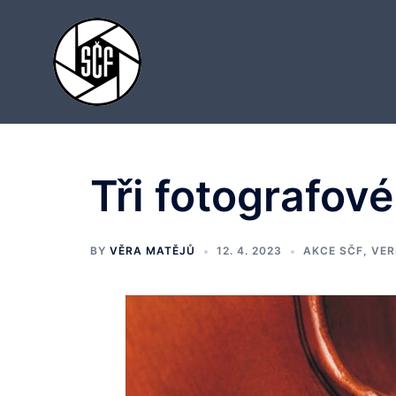
Skip
to
content
Tři fotografov
BY
VĚRA MATĚJŮ
12. 4. 2023
AKCE SČF
,
VER