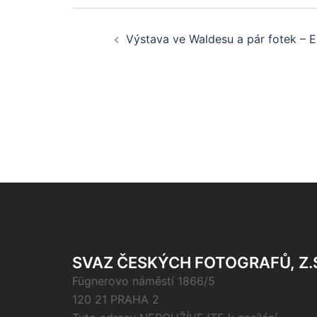
Post
Výstava ve Waldesu a pár fotek – E
navigation
SVAZ ČESKÝCH FOTOGRAFŮ, Z.
Fügnerovo náměstí 1866/5
120 21 PRAHA 2