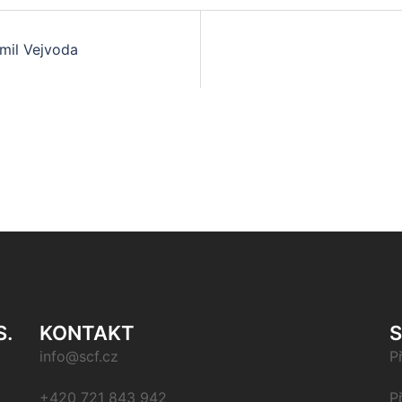
mil Vejvoda
S.
KONTAKT
info@scf.cz
P
+420 721 843 942
P