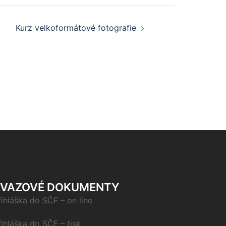
Kurz velkoformátové fotografie
SVAZOVÉ DOKUMENTY
řihláška do SČF – on line
řihláška do SČF – tisk