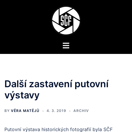
Skip
to
content
Toggle
menu
Další zastavení putovní
výstavy
BY
VĚRA MATĚJŮ
4. 3. 2019
ARCHIV
Putovní výstava historických fotografií byla SČF