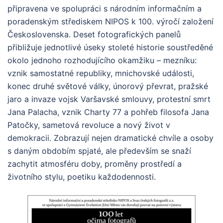
připravena ve spolupráci s národním informačním a
poradenským střediskem NIPOS k 100. výročí založení
Československa. Deset fotografických panelů
přibližuje jednotlivé úseky stoleté historie soustředěné
okolo jednoho rozhodujícího okamžiku – mezníku:
vznik samostatné republiky, mnichovské události,
konec druhé světové války, únorový převrat, pražské
jaro a invaze vojsk Varšavské smlouvy, protestní smrt
Jana Palacha, vznik Charty 77 a pohřeb filosofa Jana
Patočky, sametová revoluce a nový život v
demokracii. Zobrazují nejen dramatické chvíle a osoby
s daným obdobím spjaté, ale především se snaží
zachytit atmosféru doby, proměny prostředí a
životního stylu, poetiku každodennosti.