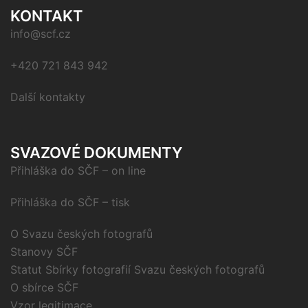
KONTAKT
info@scf.cz
+420 721 843 942
Další kontakty
SVAZOVÉ DOKUMENTY
Přihláška do SČF – on line
Přihláška do SČF – tisk
O Svazu českých fotografů
Stanovy SČF
Statut Sbírky fotografií Svazu českých fotografů
O sbírce SČF
Vzor legitimace