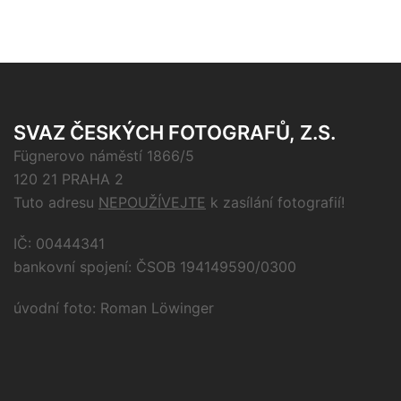
SVAZ ČESKÝCH FOTOGRAFŮ, Z.S.
Fügnerovo náměstí 1866/5
120 21 PRAHA 2
Tuto adresu
NEPOUŽÍVEJTE
k zasílání fotografií!
IČ: 00444341
bankovní spojení: ČSOB 194149590/0300
úvodní foto: Roman Löwinger