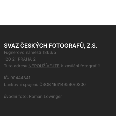
SVAZ ČESKÝCH FOTOGRAFŮ, Z.S.
Fügnerovo náměstí 1866/5
120 21 PRAHA 2
Tuto adresu
NEPOUŽÍVEJTE
k zasílání fotografií!
IČ: 00444341
bankovní spojení: ČSOB 194149590/0300
úvodní foto: Roman Löwinger