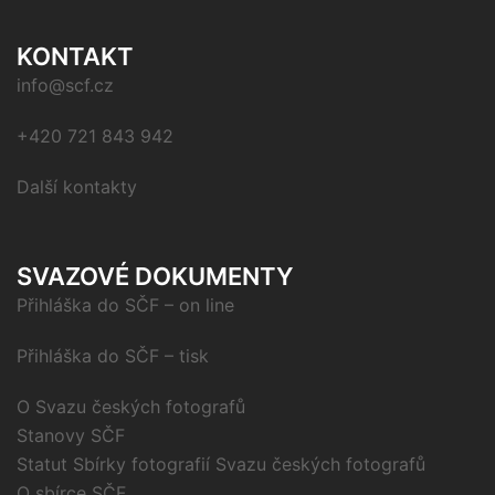
KONTAKT
info@scf.cz
+420 721 843 942
Další kontakty
SVAZOVÉ DOKUMENTY
Přihláška do SČF – on line
Přihláška do SČF – tisk
O Svazu českých fotografů
Stanovy SČF
Statut Sbírky fotografií Svazu českých fotografů
O sbírce SČF