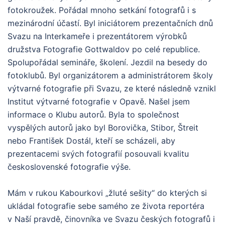
fotokroužek. Pořádal mnoho setkání fotografů i s
mezinárodní účastí. Byl iniciátorem prezentačních dnů
Svazu na Interkameře i prezentátorem výrobků
družstva Fotografie Gottwaldov po celé republice.
Spolupořádal semináře, školení. Jezdil na besedy do
fotoklubů. Byl organizátorem a administrátorem školy
výtvarné fotografie při Svazu, ze které následně vznikl
Institut výtvarné fotografie v Opavě. Našel jsem
informace o Klubu autorů. Byla to společnost
vyspělých autorů jako byl Borovička, Stibor, Štreit
nebo František Dostál, kteří se scházeli, aby
prezentacemi svých fotografií posouvali kvalitu
československé fotografie výše.
Mám v rukou Kabourkovi „žluté sešity“ do kterých si
ukládal fotografie sebe samého ze života reportéra
v Naší pravdě, činovníka ve Svazu českých fotografů i