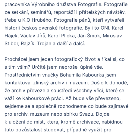
pracovníka Výrobního družstva Fotografie. Fotografie
ze setkání, seminářů, reportáží i přátelských návštěv,
třeba u K.O Hrubého. Fotografie pánů, kteří vytvářeli
historii československé fotografie. Byli to ONI. Karel
Hájek, Václav Jírů, Karol Plicka, Ján Šmok, Miroslav
Stibor, Rajzík, Trojan a další a další.
Procházel jsem jeden fotografický život a říkal si, co
s tím vším? Určitě jsem neprošel úplně vše.
Prostřednictvím vnučky Bohumila Kabourka jsem
kontaktoval zlínský archiv i muzeum. Došlo k dohodě,
že archiv převeze a soustředí všechny věci, které se
váží ke Kabourkově práci. Až bude vše převezeno,
sejdeme se a společně rozhodneme co bude zajímavé
pro archiv, muzeum nebo sbírku Svazu. Dojde
k uložení do míst, která, kromě archivace, nabídnou
tuto pozůstalost studovat, případně využít pro