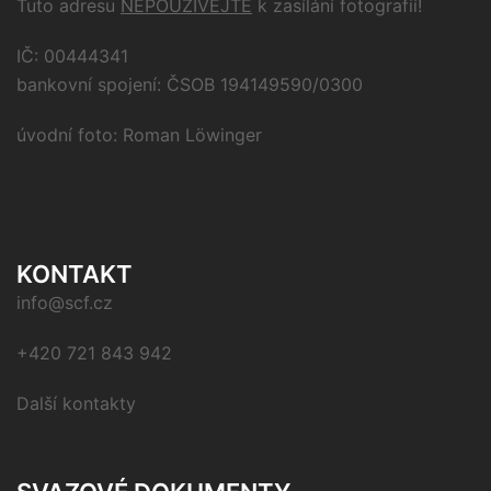
Tuto adresu
NEPOUŽÍVEJTE
k zasílání fotografií!
IČ: 00444341
bankovní spojení: ČSOB 194149590/0300
úvodní foto: Roman Löwinger
KONTAKT
info@scf.cz
+420 721 843 942
Další kontakty