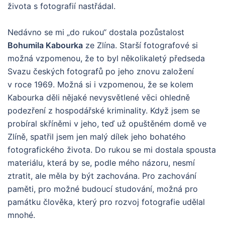
života s fotografií nastřádal.
Nedávno se mi „do rukou“ dostala pozůstalost
Bohumila Kabourka
ze Zlína. Starší fotografové si
možná vzpomenou, že to byl několikaletý předseda
Svazu českých fotografů po jeho znovu založení
v roce 1969. Možná si i vzpomenou, že se kolem
Kabourka děli nějaké nevysvětlené věci ohledně
podezření z hospodářské kriminality. Když jsem se
probíral skříněmi v jeho, teď už opuštěném domě ve
Zlíně, spatřil jsem jen malý dílek jeho bohatého
fotografického života. Do rukou se mi dostala spousta
materiálu, která by se, podle mého názoru, nesmí
ztratit, ale měla by být zachována. Pro zachování
paměti, pro možné budoucí studování, možná pro
památku člověka, který pro rozvoj fotografie udělal
mnohé.