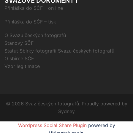
SVAZOVÉ DOKUMENTY
Přihláška do SČF – on line
Přihláška do SČF – tisk
O Svazu českých fotografů
Stanovy SČF
Statut Sbírky fotografií Svazu českých fotografů
O sbírce SČF
Vzor legitimace
© 2026 Svaz českých fotografů. Proudly powered by
Sydney
Wordpress Social Share Plugin
powered by
Ultimatelysocial