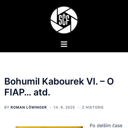
Skip
to
content
Toggle
menu
Bohumil Kabourek VI. – O
FIAP… atd.
BY
ROMAN LÖWINGER
14. 9. 2025
Z HISTORIE
Po delším čase