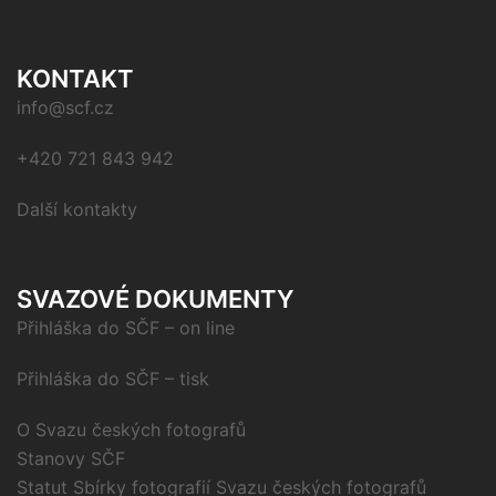
KONTAKT
info@scf.cz
+420 721 843 942
Další kontakty
SVAZOVÉ DOKUMENTY
Přihláška do SČF – on line
Přihláška do SČF – tisk
O Svazu českých fotografů
Stanovy SČF
Statut Sbírky fotografií Svazu českých fotografů