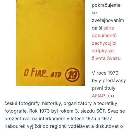
pokračujeme
se
zveřejňováním
další
série
dokumentů
zachycující
střípky ze
života Svazu
.
V roce 1970
byly předávány
první tituly
AFIAP
pro
české fotografy, historiky, organizátory a teoretiky
fotografie. Rok 1973 byl rokem 3. sjezdu SČF. Svaz se
prezentoval na interkameře v letech 1975 a 1977,
Kabourek vyjíždí do regionů vzdělávat a diskutovat o