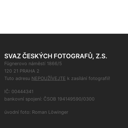
SVAZ ČESKÝCH FOTOGRAFŮ, Z.S.
Fügnerovo náměstí 1866/5
120 21 PRAHA 2
Tuto adresu
NEPOUŽÍVEJTE
k zasílání fotografií!
IČ: 00444341
bankovní spojení: ČSOB 194149590/0300
úvodní foto: Roman Löwinger