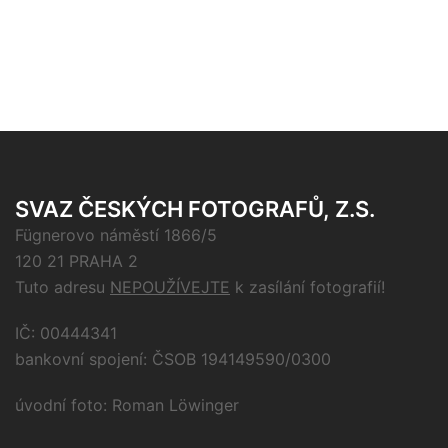
SVAZ ČESKÝCH FOTOGRAFŮ, Z.S.
Fügnerovo náměstí 1866/5
120 21 PRAHA 2
Tuto adresu
NEPOUŽÍVEJTE
k zasílání fotografií!
IČ: 00444341
bankovní spojení: ČSOB 194149590/0300
úvodní foto: Roman Löwinger