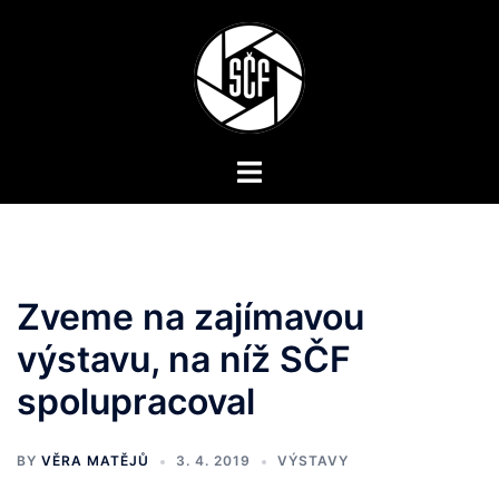
Skip
to
content
Toggle
menu
Zveme na zajímavou
výstavu, na níž SČF
spolupracoval
BY
VĚRA MATĚJŮ
3. 4. 2019
VÝSTAVY