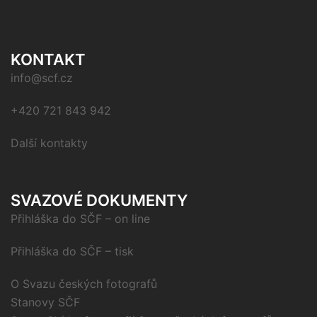
KONTAKT
info@scf.cz
+420 721 843 942
Další kontakty
SVAZOVÉ DOKUMENTY
Přihláška do SČF – on line
Přihláška do SČF – tisk
O Svazu českých fotografů
Stanovy SČF