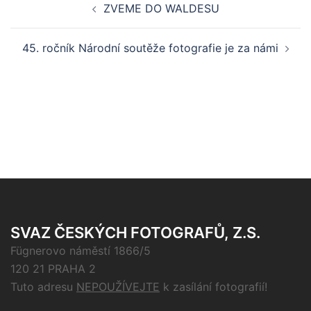
ZVEME DO WALDESU
navigation
45. ročník Národní soutěže fotografie je za námi
SVAZ ČESKÝCH FOTOGRAFŮ, Z.S.
Fügnerovo náměstí 1866/5
120 21 PRAHA 2
Tuto adresu
NEPOUŽÍVEJTE
k zasílání fotografií!