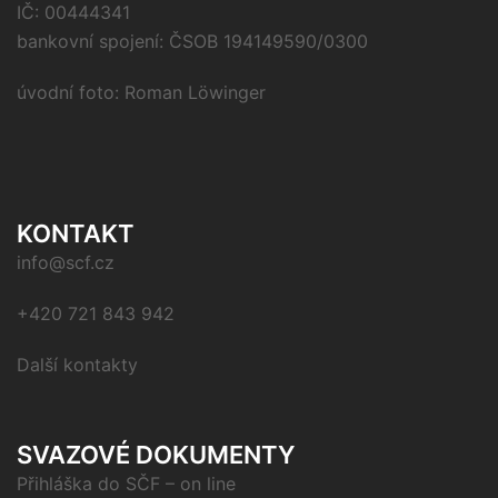
IČ: 00444341
bankovní spojení: ČSOB 194149590/0300
úvodní foto: Roman Löwinger
KONTAKT
info@scf.cz
+420 721 843 942
Další kontakty
SVAZOVÉ DOKUMENTY
Přihláška do SČF – on line