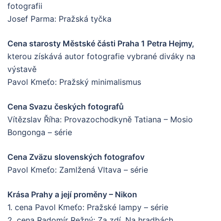
fotografii
Josef Parma: Pražská tyčka
Cena starosty Městské části Praha 1 Petra Hejmy,
kterou získává autor fotografie vybrané diváky na
výstavě
Pavol Kmeťo: Pražský minimalismus
Cena Svazu českých fotografů
Vítězslav Říha: Provazochodkyně Tatiana – Mosio
Bongonga – série
Cena Zväzu slovenských fotografov
Pavol Kmeťo: Zamlžená Vltava – série
Krása Prahy a její proměny – Nikon
1. cena Pavol Kmeťo: Pražské lampy – série
2. cena Radomír Režný: Za zdí, Na hradbách