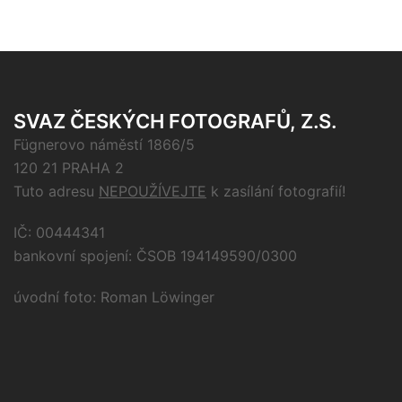
SVAZ ČESKÝCH FOTOGRAFŮ, Z.S.
Fügnerovo náměstí 1866/5
120 21 PRAHA 2
Tuto adresu
NEPOUŽÍVEJTE
k zasílání fotografií!
IČ: 00444341
bankovní spojení: ČSOB 194149590/0300
úvodní foto: Roman Löwinger