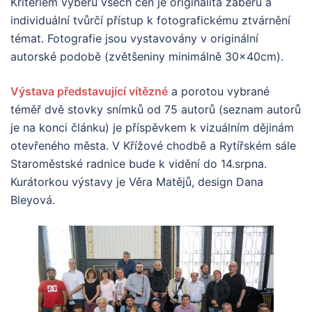
Kritériem výběru všech cen je originalita záběrů a
individuální tvůrčí přístup k fotografickému ztvárnění
témat. Fotografie jsou vystavovány v originální
autorské podobě (zvětšeniny minimálně 30x40cm).
Výstava představující vítězné
a porotou vybrané
téměř dvě stovky snímků od 75 autorů (seznam autorů
je na konci článku) je příspěvkem k vizuálním dějinám
otevřeného města. V Křížové chodbě a Rytířském sále
Staroměstské radnice bude k vidění do 14.srpna.
Kurátorkou výstavy je Věra Matějů, design Dana
Bleyová.