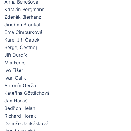
Anna Benešová
Kristián Bergmann
Zdeněk Bierhanzl
Jindřich Broukal
Ema Cimburková
Karel Jiří Čapek
Sergej Čestnoj
Jiří Durdík
Mia Feres
Ivo Fišer
Ivan Gálik
Antonín Gerža
Kateřina Göttlichová
Jan Hanuš
Bedřich Helan
Richard Horák
Danuše Jankásková