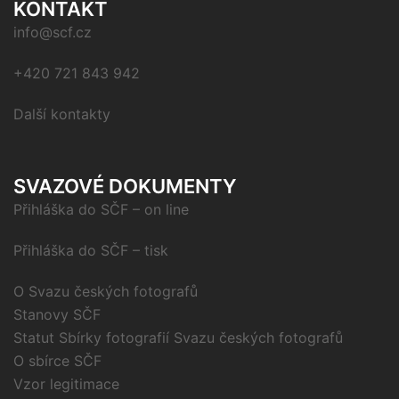
KONTAKT
info@scf.cz
+420 721 843 942
Další kontakty
SVAZOVÉ DOKUMENTY
Přihláška do SČF – on line
Přihláška do SČF – tisk
O Svazu českých fotografů
Stanovy SČF
Statut Sbírky fotografií Svazu českých fotografů
O sbírce SČF
Vzor legitimace