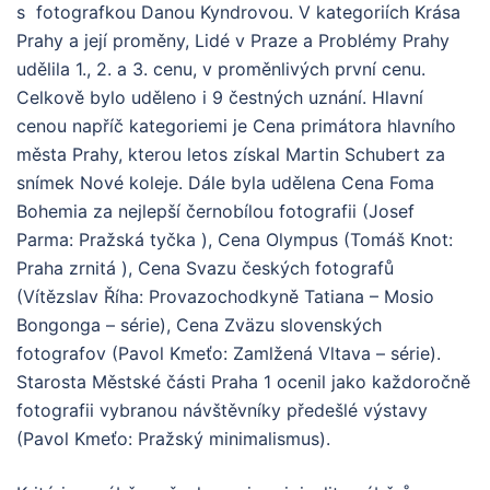
s fotografkou Danou Kyndrovou. V kategoriích Krása
Prahy a její proměny, Lidé v Praze a Problémy Prahy
udělila 1., 2. a 3. cenu, v proměnlivých první cenu.
Celkově bylo uděleno i 9 čestných uznání. Hlavní
cenou napříč kategoriemi je Cena primátora hlavního
města Prahy, kterou letos získal Martin Schubert za
snímek Nové koleje. Dále byla udělena Cena Foma
Bohemia za nejlepší černobílou fotografii (Josef
Parma: Pražská tyčka ), Cena Olympus (Tomáš Knot:
Praha zrnitá ), Cena Svazu českých fotografů
(Vítězslav Říha: Provazochodkyně Tatiana – Mosio
Bongonga – série), Cena Zväzu slovenských
fotografov (Pavol Kmeťo: Zamlžená Vltava – série).
Starosta Městské části Praha 1 ocenil jako každoročně
fotografii vybranou návštěvníky předešlé výstavy
(Pavol Kmeťo: Pražský minimalismus).