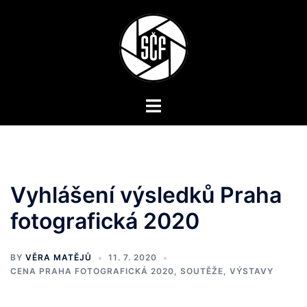
Skip
to
content
Toggle
menu
Vyhlášení výsledků Praha
fotografická 2020
BY
VĚRA MATĚJŮ
11. 7. 2020
CENA PRAHA FOTOGRAFICKÁ 2020
,
SOUTĚŽE
,
VÝSTAVY