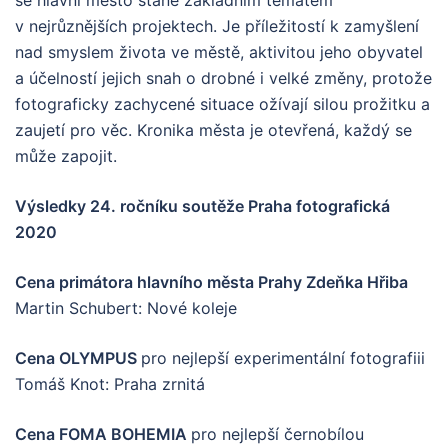
se hlavní město stane základním tématem
v nejrůznějších projektech. Je příležitostí k zamyšlení
nad smyslem života ve městě, aktivitou jeho obyvatel
a účelností jejich snah o drobné i velké změny, protože
fotograficky zachycené situace ožívají silou prožitku a
zaujetí pro věc. Kronika města je otevřená, každý se
může zapojit.
Výsledky 2
4
. ro
čníku soutěže Praha fotografická
2020
Cena primátora hlavního města Prahy Zdeňka Hřiba
Martin Schubert: Nové koleje
Cena OLYMPUS
pro nejlepší experimentální fotografiii
Tomáš Knot: Praha zrnitá
Cena FOMA BOHEMIA
pro nejlepší černobílou