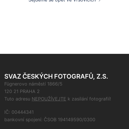
SVAZ ČESKÝCH FOTOGRAFŮ, Z.S.
Fügnerovo náměstí 1866/5
120 21 PRAHA 2
Tuto adresu
NEPOUŽÍVEJTE
k zasílání fotografií!
IČ: 00444341
bankovní spojení: ČSOB 194149590/0300