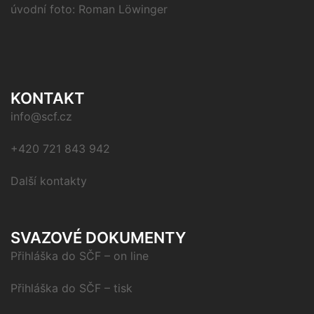
úvodní foto: Roman Löwinger
KONTAKT
info@scf.cz
+420 721 843 942
Další kontakty
SVAZOVÉ DOKUMENTY
Přihláška do SČF – on line
Přihláška do SČF – tisk