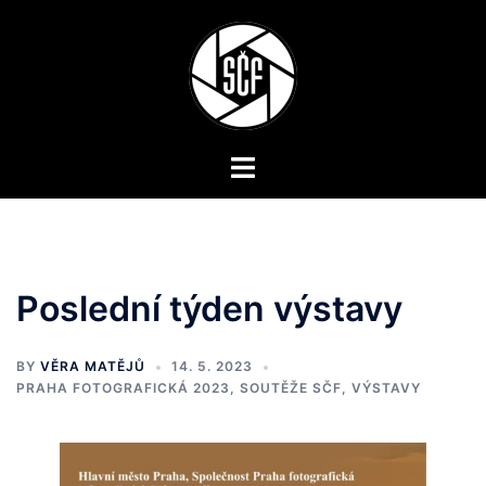
Skip
to
content
Toggle
menu
Poslední týden výstavy
BY
VĚRA MATĚJŮ
14. 5. 2023
PRAHA FOTOGRAFICKÁ 2023
,
SOUTĚŽE SČF
,
VÝSTAVY