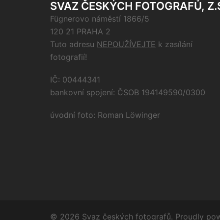
SVAZ ČESKÝCH FOTOGRAFŮ, Z.
Fügnerovo náměstí 1866/5
120 21 PRAHA 2
Tuto adresu
NEPOUŽÍVEJTE
k zasílání
fotografií!
IČ: 00444341
bankovní spojení: ČSOB 194149590/0300
úvodní foto: Roman Löwinger
© 2026 Svaz českých fotografů. Proudly p