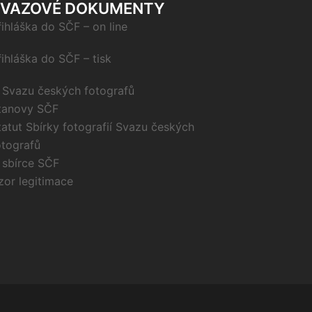
SVAZOVÉ DOKUMENTY
řihláška do SČF – on line
řihláška do SČF – tisk
 Svazu českých fotografů
tanovy SČF
tatut Sbírky fotografií Svazu českých
otografů
 sbírce SČF
zor legitimace