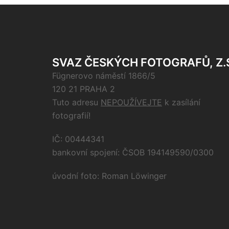
SVAZ ČESKÝCH FOTOGRAFŮ, Z.
Fügnerovo náměstí 1866/5
120 21 PRAHA 2
Tuto adresu
NEPOUŽÍVEJTE
k zasílání
fotografií!
IČ: 00444341
bankovní spojení: ČSOB 194149590/0300
úvodní foto: Roman Löwinger