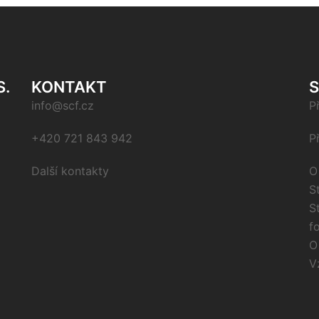
S.
KONTAKT
info@scf.cz
P
+420 721 843 942
P
Další kontakty
O
S
S
f
O
V