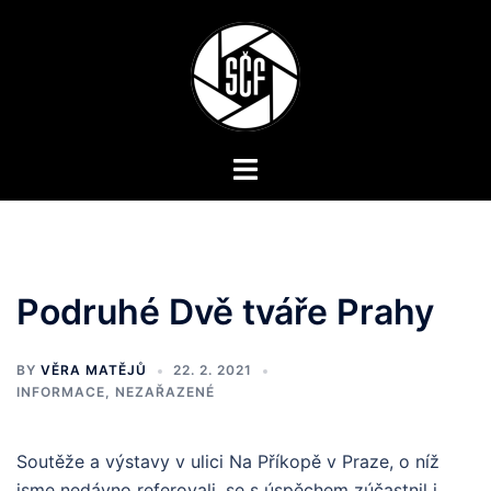
Skip
to
content
Toggle
menu
Podruhé Dvě tváře Prahy
BY
VĚRA MATĚJŮ
22. 2. 2021
INFORMACE
,
NEZAŘAZENÉ
Soutěže a výstavy v ulici Na Příkopě v Praze, o níž
jsme nedávno referovali, se s úspěchem zúčastnil i