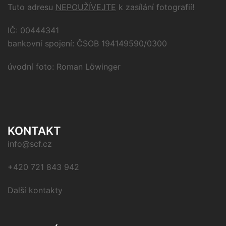
Tuto adresu
NEPOUŽÍVEJTE
k zasílání fotografií!
IČ: 00444341
bankovní spojení: ČSOB 194149590/0300
úvodní foto: Roman Löwinger
KONTAKT
info@scf.cz
+420 721 843 942
Další kontakty