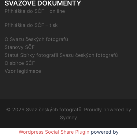
SVAZOVÉ DOKUMENTY
Přihláška do SČF – on line
Přihláška do SČF – tisk
O Svazu českých fotografů
Stanovy SČF
Statut Sbírky fotografií Svazu českých fotografů
O sbírce SČF
Vzor legitimace
© 2026 Svaz českých fotografů. Proudly powered by
Sydney
Wordpress Social Share Plugin
powered by