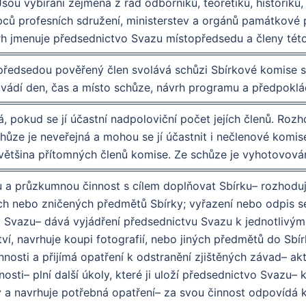
ou vybíráni zejména z řad odborníků, teoretiků, historiků,
ců profesních sdružení, ministerstev a orgánů památkové 
h jmenuje předsednictvo Svazu místopředsedu a členy této 
předsedou pověřený člen svolává schůzi Sbírkové komise s
vádí den, čas a místo schůze, návrh programu a předpoklá
 pokud se jí účastní nadpoloviční počet jejích členů. Rozh
hůze je neveřejná a mohou se jí účastnit i nečlenové komis
většina přítomných členů komise. Ze schůze je vyhotovován
a průzkumnou činnost s cílem doplňovat Sbírku– rozhoduje 
ch nebo zničených předmětů Sbírky; vyřazení nebo odpis s
Svazu– dává vyjádření předsednictvu Svazu k jednotlivým
tví, navrhuje koupi fotografií, nebo jiných předmětů do Sbí
nosti a přijímá opatření k odstranění zjištěných závad– akti
nosti– plní další úkoly, které ji uloží předsednictvo Svaz
y a navrhuje potřebná opatření– za svou činnost odpovídá