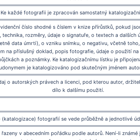
Ke každé fotografii je zpracován samostatný katalogizační 
evidenční číslo shodné s číslem v knize přírůstků, pokud j
u, technika, rozměry, údaje o signatuře, o textech a dalších 
četně data úmrtí), o vzniku snímku, o negativu, včetně toho
 na příslušný doklad, popis fotografie, údaje o použití na 
ýpůjčkách a poznámky. Ke katalogizačnímu lístku je připoje
udonymem je katalogizováno pod skutečným jménem autora
údaj o autorských právech a licenci, pod kterou autor, držit
dílo k dalšímu použití.
(katalogizace) fotografií se vede průběžně a jednotlivé úd
e řazeny v abecedním pořádku podle autorů. Není-li známé jm