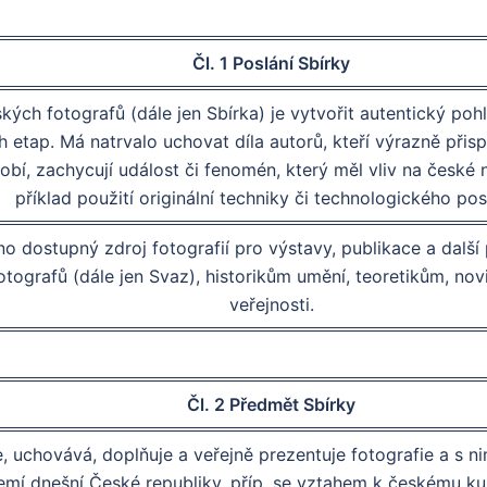
Čl. 1 Poslání Sbírky
kých fotografů (dále jen Sbírka) je vytvořit autentický poh
 etap. Má natrvalo uchovat díla autorů, kteří výrazně přispěl
bdobí, zachycují událost či fenomén, který měl vliv na české
příklad použití originální techniky či technologického po
o dostupný zdroj fotografií pro výstavy, publikace a další p
ografů (dále jen Svaz), historikům umění, teoretikům, novi
veřejnosti.
Čl. 2 Předmět Sbírky
, uchovává, doplňuje a veřejně prezentuje fotografie a s n
emí dnešní České republiky, příp. se vztahem k českému kul