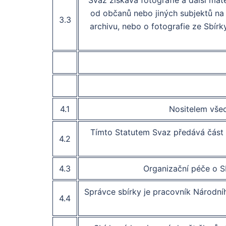
Svaz získává fotografie a další mat
od občanů nebo jiných subjektů na
3.3
archivu, nebo o fotografie ze Sbír
4.1
Nositelem všec
Tímto Statutem Svaz předává část 
4.2
4.3
Organizační péče o Sb
Správce sbírky je pracovník Národníh
4.4