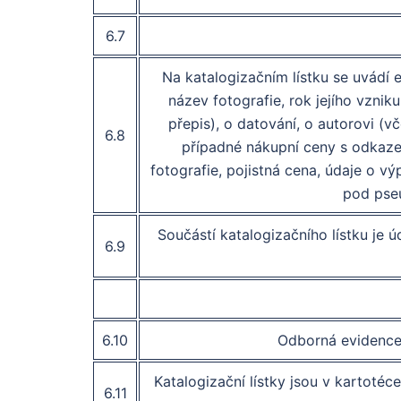
6.7
Na katalogizačním lístku se uvádí 
název fotografie, rok jejího vznik
přepis), o datování, o autorovi (v
6.8
případné nákupní ceny s odkazem
fotografie, pojistná cena, údaje o v
pod pse
Součástí katalogizačního lístku je 
6.9
6.10
Odborná evidence 
Katalogizační lístky jsou v kartotéc
6.11