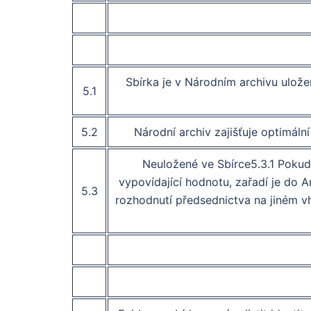
Sbírka je v Národním archivu ulož
5.1
5.2
Národní archiv zajišťuje optimáln
Neuložené ve Sbírce5.3.1 Pokud 
vypovídající hodnotu, zařadí je do Ar
5.3
rozhodnutí předsednictva na jiném vh