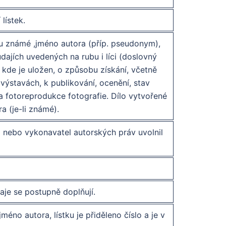
lístek.
sou známé ,jméno autora (příp. pseudonym),
údajích uvedených na rubu i líci (doslovný
, kde je uložen, o způsobu získání, včetně
výstavách, k publikování, ocenění, stav
na fotoreprodukce fotografie. Dílo vytvořené
 (je-li známé).
el nebo vykonavatel autorských práv uvolnil
aje se postupně doplňují.
éno autora, lístku je přiděleno číslo a je v