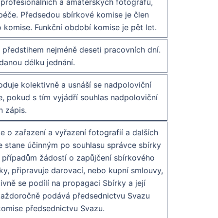
 profesionálních a amatérských fotografů,
péče. Předsedou sbírkové komise je člen
komise. Funkční období komise je pět let.
 předstihem nejméně deseti pracovních dní.
danou délku jednání.
oduje kolektivně a usnáší se nadpoloviční
e, pokud s tím vyjádří souhlas nadpoloviční
 zápis.
o zařazení a vyřazení fotografií a dalších
e stane účinným po souhlasu správce sbírky
 případům žádostí o zapůjčení sbírkového
rky, připravuje darovací, nebo kupní smlouvy,
vně se podílí na propagaci Sbírky a její
u– každoročně podává předsednictvu Svazu
 komise předsednictvu Svazu.