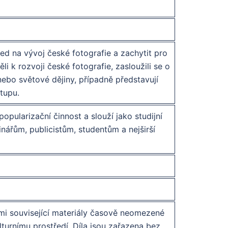
led na vývoj české fotografie a zachytit pro
i k rozvoji české fotografie, zasloužili se o
 nebo světové dějiny, případně představují
stupu.
opularizační činnost a slouží jako studijní
nářům, publicistům, studentům a nejširší
imi související materiály časově neomezené
turnímu prostředí. Díla jsou zařazena bez