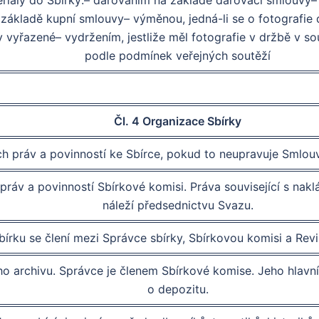
eriály do Sbírky:– darováním na základě darovací smlouvy–
 základě kupní smlouvy– výměnou, jedná-li se o fotografie
ky vyřazené– vydržením, jestliže měl fotografie v držbě 
podle podmínek veřejných soutěží
Čl. 4 Organizace Sbírky
h práv a povinností ke Sbírce, pokud to neupravuje Smlouv
práv a povinností Sbírkové komisi. Práva související s na
náleží předsednictvu Svazu.
írku se člení mezi Správce sbírky, Sbírkovou komisi a Revi
o archivu. Správce je členem Sbírkové komise. Jeho hlavní 
o depozitu.