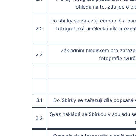
ohledu na to, zda jde o čl
Do sbírky se zařazují černobílé a bar
2.2
i fotografická umělecká díla prezent
Základním hlediskem pro zařazen
2.3
fotografie tvůr
3.1
Do Sbírky se zařazují díla popsaná 
Svaz nakládá se Sbírkou v souladu s
3.2