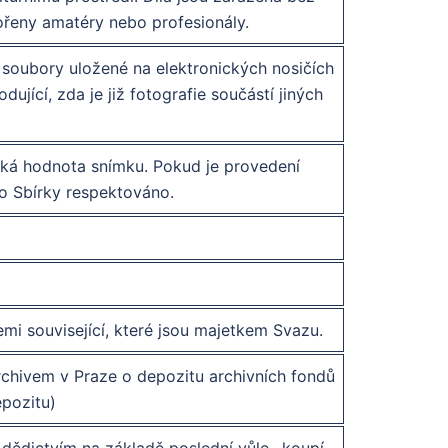
vořeny amatéry nebo profesionály.
é soubory uložené na elektronických nosičích
ující, zda je již fotografie součástí jiných
ická hodnota snímku. Pokud je provedení
do Sbírky respektováno.
emi související, které jsou majetkem Svazu.
chivem v Praze o depozitu archivních fondů
epozitu)