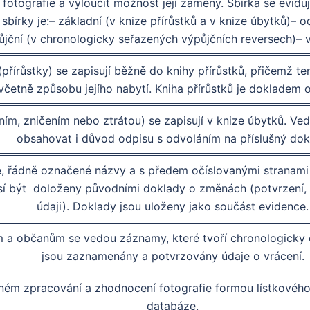
u fotografie a vyloučit možnost její záměny. Sbírka se evidu
sbírky je:– základní (v knize přírůstků a v knize úbytků)–
půjční (v chronologicky seřazených výpůjčních reversech)– 
 (přírůstky) se zapisují běžně do knihy přírůstků, přičemž 
, včetně způsobu jejího nabytí. Kniha přírůstků je dokladem
ím, zničením nebo ztrátou) se zapisují v knize úbytků. Ve
obsahovat i důvod odpisu s odvoláním na příslušný dok
é, řádně označené názvy a s předem očíslovanými stranami 
sí být doloženy původními doklady o změnách (potvrzení, 
údaji). Doklady jsou uloženy jako součást evidence.
m a občanům se vedou záznamy, které tvoří chronologicky 
jsou zaznamenány a potvrzovány údaje o vrácení.
ném zpracování a zhodnocení fotografie formou lístkovéh
databáze.