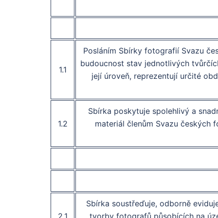
Posláním Sbírky fotografií Svazu čes
budoucnost stav jednotlivých tvůrčích
1.1
její úroveň, reprezentují určité o
Sbírka poskytuje spolehlivý a snadn
1.2
materiál členům Svazu českých fot
Sbírka soustřeďuje, odborně eviduje
2.1
tvorby fotografů působících na úz