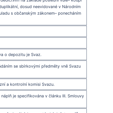
 dědictvím na základě poslední vůle– koupí
 duplikátní, dosud neevidované v Národním
v souladu s občanským zákonem– ponecháním
a o depozitu je Svaz.
kládáním se sbírkovými předměty vně Svazu
zní a kontrolní komisi Svazu.
náplň je specifikována v článku III. Smlouvy