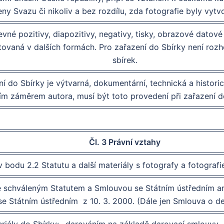
eny Svazu či nikoliv a bez rozdílu, zda fotografie byly vyt
evné pozitivy, diapozitivy, negativy, tisky, obrazové datov
ovaná v dalších formách. Pro zařazení do Sbírky není rozhod
sbírek.
í do Sbírky je výtvarná, dokumentární, technická a histor
čím záměrem autora, musí být toto provedení při zařazení 
Čl. 3 Právní vztahy
v bodu 2.2 Statutu a další materiály s fotografy a fotografi
e schváleným Statutem a Smlouvou se Státním ústředním ar
se Státním ústředním z 10. 3. 2000. (Dále jen Smlouva o d