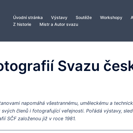
Úvodní stránka
Výstavy
Soutěže
Workshopy
Z historie
Mistr a Autor svazu
fotografií Svazu čes
stanovami napomáhá všestrannému, uměleckému a technické
svých členů i fotografující veřejnosti. Pořádá výstavy, sl
rafií SČF založenou již v roce 1981.