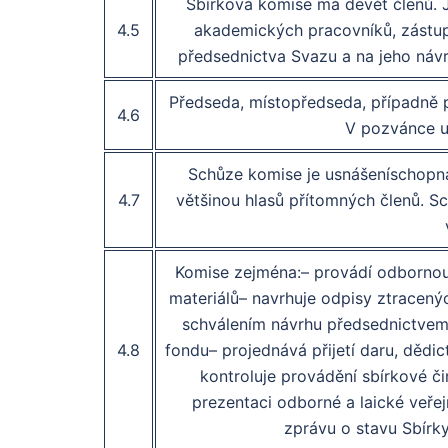
Sbírková komise má devět členů. Js
4.5
akademických pracovníků, zástup
předsednictva Svazu a na jeho návr
Předseda, místopředseda, případně 
4.6
V pozvánce u
Schůze komise je usnášeníschopná,
4.7
většinou hlasů přítomných členů. Sc
Komise zejména:– provádí odbornou 
materiálů
– navrhuje odpisy ztracený
schválením návrhu předsednictvem 
4.8
fondu– projednává přijetí daru, dědic
kontroluje provádění sbírkové čin
prezentaci odborné a laické veřej
zprávu o stavu Sbírk