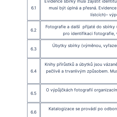
Evidence sbírky musí zajistit identit
6.1
musí být úplná a přesná. Evidence 
lístcích)– vý
Fotografie a další přijaté do sbírky
6.2
pro identifikaci fotografie
Úbytky sbírky (výměnou, vyřazen
6.3
Knihy přírůstků a úbytků jsou vázan
6.4
pečlivě a trvanlivým způsobem. Mu
O výpůjčkách fotografií organizací
6.5
Katalogizace se provádí po odbor
6.6