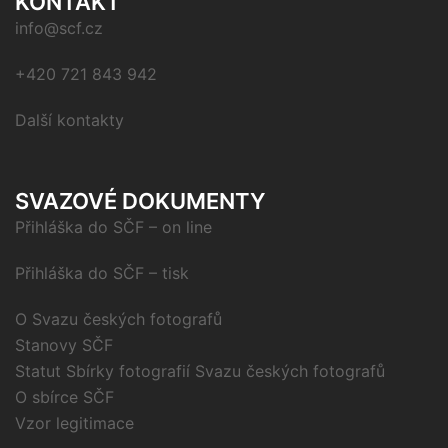
KONTAKT
info@scf.cz
+420 721 843 942
Další kontakty
SVAZOVÉ DOKUMENTY
Přihláška do SČF – on line
Přihláška do SČF – tisk
O Svazu českých fotografů
Stanovy SČF
Statut Sbírky fotografií Svazu českých fotografů
O sbírce SČF
Vzor legitimace