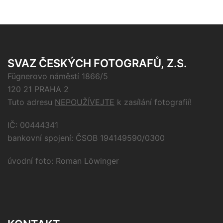
SVAZ ČESKÝCH FOTOGRAFŮ, Z.S.
Fügnerovo náměstí 1866/5
120 21 PRAHA 2
Tuto adresu
NEPOUŽÍVEJTE
k zasílání fotografií!
IČ: 00444341
bankovní spojení: ČSOB 194149590/0300
úvodní foto: Roman Löwinger