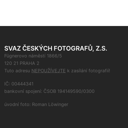
SVAZ ČESKÝCH FOTOGRAFŮ, Z.S.
Fügnerovo náměstí 1866/5
120 21 PRAHA 2
Tuto adresu
NEPOUŽÍVEJTE
k zasílání fotografií!
IČ: 00444341
bankovní spojení: ČSOB 194149590/0300
úvodní foto: Roman Löwinger