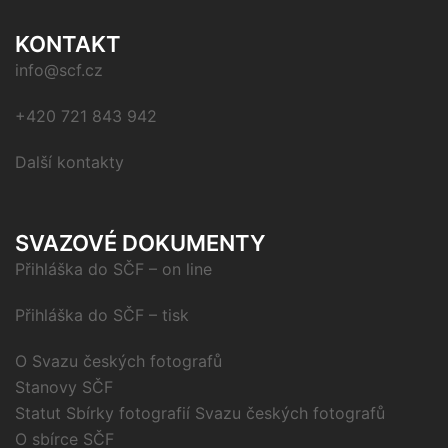
KONTAKT
info@scf.cz
+420 721 843 942
Další kontakty
SVAZOVÉ DOKUMENTY
Přihláška do SČF – on line
Přihláška do SČF – tisk
O Svazu českých fotografů
Stanovy SČF
Statut Sbírky fotografií Svazu českých fotografů
O sbírce SČF