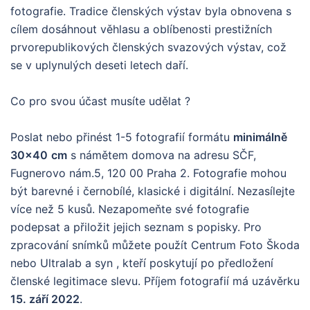
fotografie. Tradice členských výstav byla obnovena s
cílem dosáhnout věhlasu a oblíbenosti prestižních
prvorepublikových členských svazových výstav, což
se v uplynulých deseti letech daří.
Co pro svou účast musíte udělat ?
Poslat nebo přinést 1-5 fotografií formátu
minimálně
30×40
cm
s námětem domova na adresu SČF,
Fugnerovo nám.5, 120 00 Praha 2. Fotografie mohou
být barevné i černobílé, klasické i digitální. Nezasílejte
více než 5 kusů. Nezapomeňte své fotografie
podepsat a přiložit jejich seznam s popisky. Pro
zpracování snímků můžete použít Centrum Foto Škoda
nebo Ultralab a syn , kteří poskytují po předložení
členské legitimace slevu. Příjem fotografií má uzávěrku
15. září 2022
.