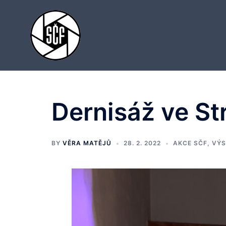
Skip
to
content
Dernisáž ve St
BY
VĚRA MATĚJŮ
28. 2. 2022
AKCE SČF
,
VÝS