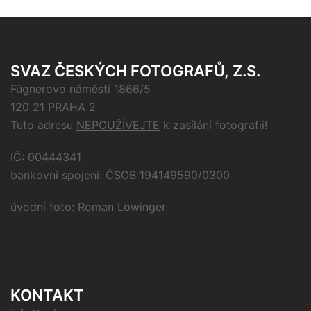
SVAZ ČESKÝCH FOTOGRAFŮ, Z.S.
Fügnerovo náměstí 1866/5
120 21 PRAHA 2
Tuto adresu
NEPOUŽÍVEJTE
k zasílání fotografií!
IČ: 00444341
bankovní spojení: ČSOB 194149590/0300
úvodní foto: Roman Löwinger
KONTAKT