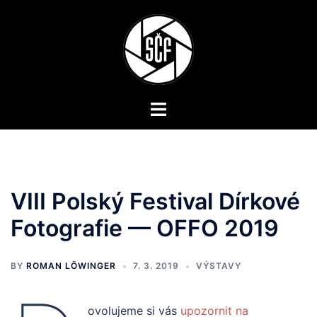
Skip
to
content
Toggle
menu
VIII Polský Festival Dírkové
Fotografie — OFFO 2019
BY
ROMAN LÖWINGER
7. 3. 2019
VÝSTAVY
ovolujeme si vás
upozornit na