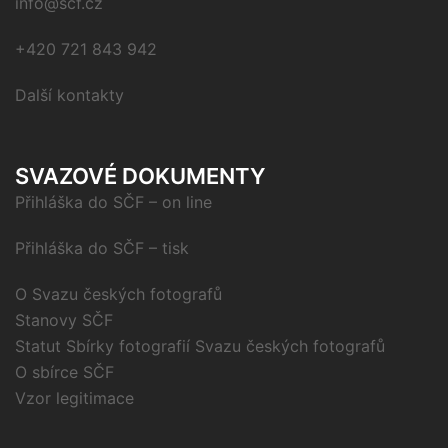
info@scf.cz
+420 721 843 942
Další kontakty
SVAZOVÉ DOKUMENTY
Přihláška do SČF – on line
Přihláška do SČF – tisk
O Svazu českých fotografů
Stanovy SČF
Statut Sbírky fotografií Svazu českých fotografů
O sbírce SČF
Vzor legitimace