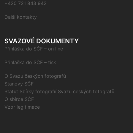
+420 721 843 942
Další kontakty
SVAZOVÉ DOKUMENTY
Přihláška do SČF – on line
Přihláška do SČF – tisk
O Svazu českých fotografů
Stanovy SČF
Statut Sbírky fotografií Svazu českých fotografů
O sbírce SČF
Vzor legitimace