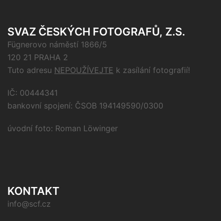
SVAZ ČESKÝCH FOTOGRAFŮ, Z.S.
Fügnerovo náměstí 1866/5
120 21 PRAHA 2
Tuto adresu
NEPOUŽÍVEJTE
k zasílání fotografií!
IČ: 00444341
bankovní spojení: ČSOB 194149590/0300
úvodní foto: Roman Löwinger
KONTAKT
info@scf.cz