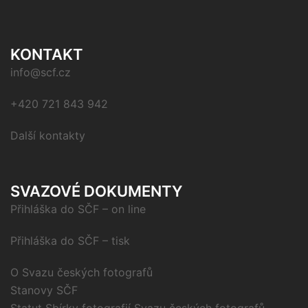
KONTAKT
info@scf.cz
+420 721 843 942
Další kontakty
SVAZOVÉ DOKUMENTY
Přihláška do SČF – on line
Přihláška do SČF – tisk
O Svazu českých fotografů
Stanovy SČF
Statut Sbírky fotografií Svazu českých fotografů