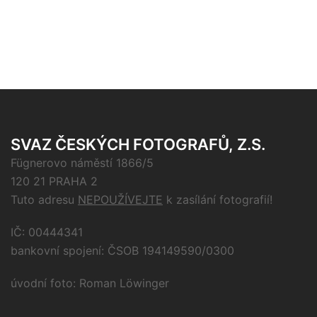
SVAZ ČESKÝCH FOTOGRAFŮ, Z.S.
Fügnerovo náměstí 1866/5
120 21 PRAHA 2
Tuto adresu
NEPOUŽÍVEJTE
k zasílání fotografií!
IČ: 00444341
bankovní spojení: ČSOB 194149590/0300
úvodní foto: Roman Löwinger