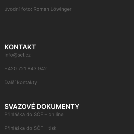
úvodní foto: Roman Löwinger
KONTAKT
info@scf.cz
+420 721 843 942
Další kontakty
SVAZOVÉ DOKUMENTY
Přihláška do SČF – on line
Přihláška do SČF – tisk