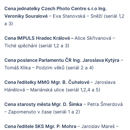
Cena jednatelky Czech Photo Centre s.r.o Ing.
Veroniky Souralové
– Eva Stanovská – Sněží (seriál 1,2
a 3)
Cena IMPULS
Hradec Králové –
Alice Skřivanová –
Tiché spěchání (seriál 1,2 a 3)
Cena poslance Parlamentu ČR
Ing. Jaroslava Kytýra
–
Tomáš Klika – Podzim věků (seriál 2 a 4)
Cena ředitelky MMG
Mgr. B. Čuhelové
– Jaroslava
Hánělová – Mariánská ulice (seriál 1,2,4 a 5)
Cena starosty města Mgr. D. Šimka
– Petra Šmerdová
– Zapomenuto v čase (seriál 1 a 2)
Cena ředitele SKS
Mgr. P. Mohra
– Jaroslav Mareš –