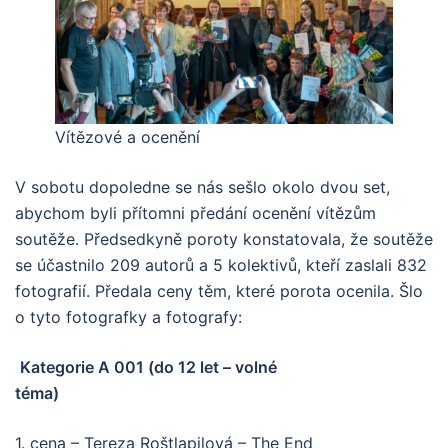
Vítězové a ocenění
V sobotu dopoledne se nás sešlo okolo dvou set,
abychom byli přítomni předání ocenění vítězům
soutěže. Předsedkyně poroty konstatovala, že soutěže
se účastnilo 209 autorů a 5 kolektivů, kteří zaslali 832
fotografií. Předala ceny těm, které porota ocenila. Šlo
o tyto fotografky a fotografy:
Kategorie A 001 (do 12 let – volné
téma)
1. cena – Tereza Roštlapilová – The End