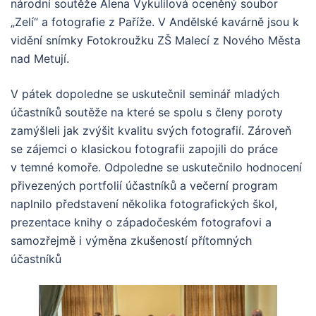
národní soutěže Alena Vykulilová oceněný soubor
„Zelí“ a fotografie z Paříže. V Andělské kavárně jsou k
vidění snímky Fotokroužku ZŠ Malecí z Nového Města
nad Metují.
V pátek dopoledne se uskutečnil seminář mladých
účastníků soutěže na které se spolu s členy poroty
zamýšleli jak zvýšit kvalitu svých fotografií. Zároveň
se zájemci o klasickou fotografii zapojili do práce
v temné komoře. Odpoledne se uskutečnilo hodnocení
přivezených portfolií účastníků a večerní program
naplnilo představení několika fotografických škol,
prezentace knihy o západočeském fotografovi a
samozřejmě i výměna zkušeností přítomných
účastníků