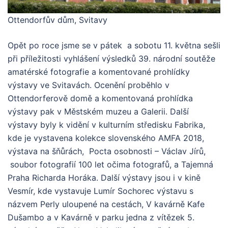
Ottendorfův dům, Svitavy
Opět po roce jsme se v pátek a sobotu 11. května sešli
při příležitosti vyhlášení výsledků 39. národní soutěže
amatérské fotografie a komentované prohlídky
výstavy ve Svitavách. Ocenění proběhlo v
Ottendorferově domě a komentovaná prohlídka
výstavy pak v Městském muzeu a Galerii. Další
výstavy byly k vidění v kulturním středisku Fabrika,
kde je vystavena kolekce slovenského AMFA 2018,
výstava na šňůrách, Pocta osobnosti – Václav Jírů,
soubor fotografií 100 let očima fotografů, a Tajemná
Praha Richarda Horáka. Další výstavy jsou i v kině
Vesmír, kde vystavuje Lumír Sochorec výstavu s
názvem Perly uloupené na cestách, V kavárně Kafe
Dušambo a v Kavárně v parku jedna z vítězek 5.