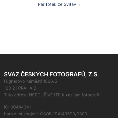
Pár fotek ze Svitav
SVAZ ČESKÝCH FOTOGRAFŮ, Z.S.
Fügnerovo náměstí 1866/5
120 21 PRAHA 2
Tuto adresu
NEPOUŽÍVEJTE
k zasílání fotografií!
IČ: 00444341
bankovní spojení: ČSOB 194149590/0300