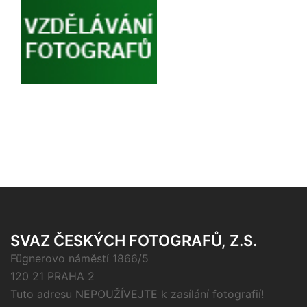
SVAZ ČESKÝCH FOTOGRAFŮ, Z.S.
Fügnerovo náměstí 1866/5
120 21 PRAHA 2
Tuto adresu
NEPOUŽÍVEJTE
k zasílání fotografií!