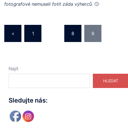
fotografové nemuseli fotit záda výherců.
🙂
Stránkování
<
1
…
8
9
příspěvků
Najít
HLEDAT
Sledujte nás: