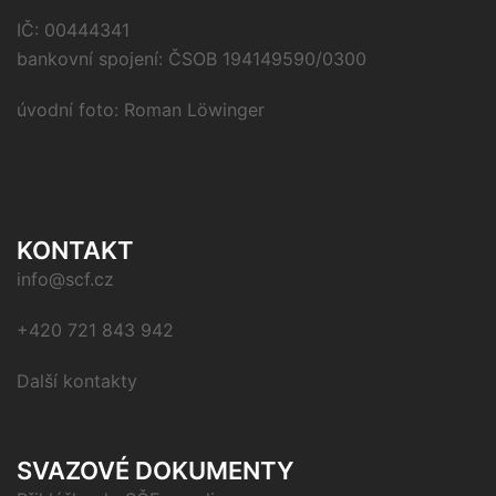
IČ: 00444341
bankovní spojení: ČSOB 194149590/0300
úvodní foto: Roman Löwinger
KONTAKT
info@scf.cz
+420 721 843 942
Další kontakty
SVAZOVÉ DOKUMENTY