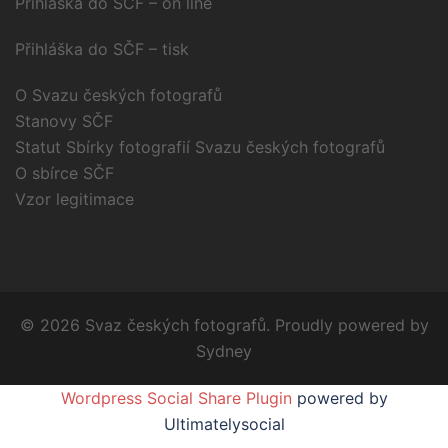
Přihláška do SČF – on line
Přihláška do SČF – tisk
O Svazu českých fotografů
Stanovy SČF
Statut Sbírky fotografií Svazu českých fotografů
O sbírce SČF
Vzor legitimace
© 2026 Svaz českých fotografů. Proudly powered by
Sydney
Wordpress Social Share Plugin
powered by
Ultimatelysocial