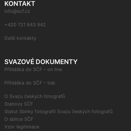
KONTAKT
info@scf.cz
+420 721 843 942
Další kontakty
SVAZOVÉ DOKUMENTY
Přihláška do SČF – on line
Přihláška do SČF – tisk
O Svazu českých fotografů
Stanovy SČF
Statut Sbírky fotografií Svazu českých fotografů
O sbírce SČF
Vzor legitimace