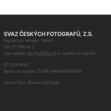
SVAZ ČESKÝCH FOTOGRAFŮ, Z.S.
Fügnerovo náměstí 1866/5
120 21 PRAHA 2
Tuto adresu
NEPOUŽÍVEJTE
k zasílání fotografií!
IČ: 00444341
bankovní spojení: ČSOB 194149590/0300
úvodní foto: Roman Löwinger