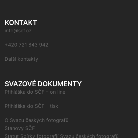
KONTAKT
info@scf.cz
+420 721 843 942
Další kontakty
SVAZOVÉ DOKUMENTY
Přihláška do SČF – on line
Přihláška do SČF – tisk
O Svazu českých fotografů
Stanovy SČF
Statut Sbírky fotografií Svazu českých fotografů