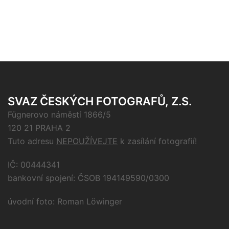
SVAZ ČESKÝCH FOTOGRAFŮ, Z.S.
Fügnerovo náměstí 1866/5
120 21 PRAHA 2
Tuto adresu
NEPOUŽÍVEJTE
k zasílání fotografií!
IČ: 00444341
bankovní spojení: ČSOB 194149590/0300
úvodní foto: Roman Löwinger