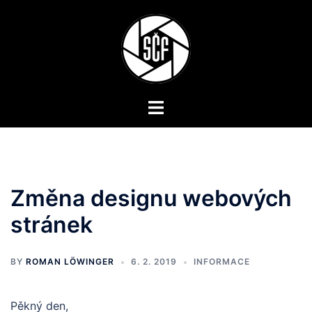
Skip
to
content
Toggle
menu
Změna designu webových
stránek
BY
ROMAN LÖWINGER
6. 2. 2019
INFORMACE
Pěkný den,