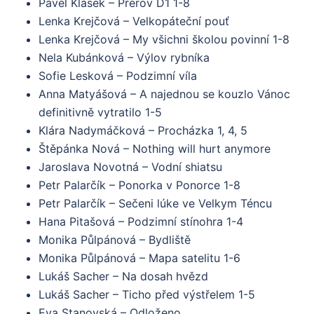
Pavel Klásek – Přerov D1 1-8
Lenka Krejčová – Velkopáteční pouť
Lenka Krejčová – My všichni školou povinní 1-8
Nela Kubánková – Výlov rybníka
Sofie Lesková – Podzimní víla
Anna Matyášová – A najednou se kouzlo Vánoc
definitivně vytratilo 1-5
Klára Nadymáčková – Procházka 1, 4, 5
Štěpánka Nová – Nothing will hurt anymore
Jaroslava Novotná – Vodní shiatsu
Petr Palarčík – Ponorka v Ponorce 1-8
Petr Palarčík – Sečeni lúke ve Velkym Téncu
Hana Pitašová – Podzimní stínohra 1-4
Monika Půlpánová – Bydliště
Monika Půlpánová – Mapa satelitu 1-6
Lukáš Sacher – Na dosah hvězd
Lukáš Sacher – Ticho před výstřelem 1-5
Eva Stanovská – Odloženo