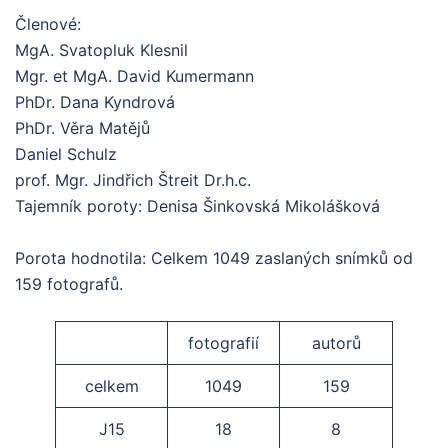
Členové:
MgA. Svatopluk Klesnil
Mgr. et MgA. David Kumermann
PhDr. Dana Kyndrová
PhDr. Věra Matějů
Daniel Schulz
prof. Mgr. Jindřich Štreit Dr.h.c.
Tajemník poroty: Denisa Šinkovská Mikolášková
Porota hodnotila: Celkem 1049 zaslaných snímků od
159 fotografů.
fotografií
autorů
celkem
1049
159
J15
18
8