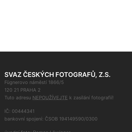
SVAZ ČESKÝCH FOTOGRAFŮ, Z.S.
Fügnerovo náměstí 1866/5
120 21 PRAHA 2
Tuto adresu
NEPOUŽÍVEJTE
k zasílání fotografií!
IČ: 00444341
bankovní spojení: ČSOB 194149590/0300