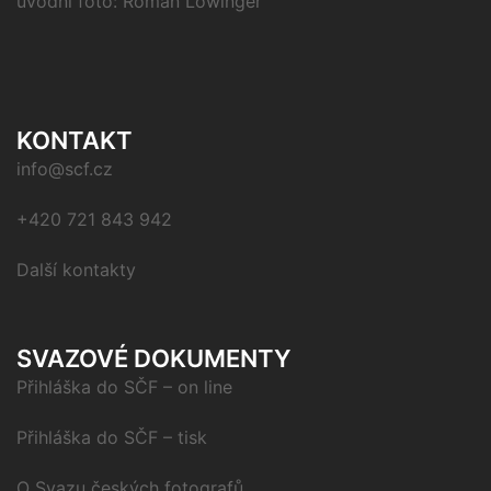
úvodní foto: Roman Löwinger
KONTAKT
info@scf.cz
+420 721 843 942
Další kontakty
SVAZOVÉ DOKUMENTY
Přihláška do SČF – on line
Přihláška do SČF – tisk
O Svazu českých fotografů