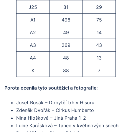
J25
81
29
A1
496
75
A2
49
14
A3
269
43
A4
48
13
K
88
7
Porota ocenila tyto soutěžící a fotografie:
Josef Bosák – Dobytčí trh v Hisoru
Zdeněk Dvořák – Cirkus Humberto
Nina Hlošková – Jiná Praha 1, 2
Lucie Karásková – Tanec v květinových snech