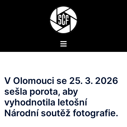
Skip
to
content
Toggle
menu
V Olomouci se 25. 3. 2026
sešla porota, aby
vyhodnotila letošní
Národní soutěž fotografie.