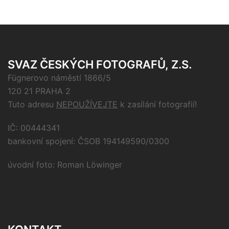
SVAZ ČESKÝCH FOTOGRAFŮ, Z.S.
Fügnerovo náměstí 1866/5
120 21 PRAHA 2
Tuto adresu
NEPOUŽÍVEJTE
k zasílání fotografií!
IČ: 00444341
bankovní spojení: ČSOB 194149590/0300
úvodní foto: Roman Löwinger