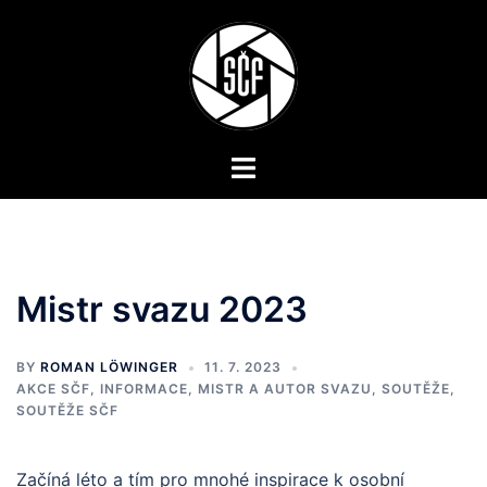
Skip
to
content
Toggle
menu
Mistr svazu 2023
BY
ROMAN LÖWINGER
11. 7. 2023
AKCE SČF
,
INFORMACE
,
MISTR A AUTOR SVAZU
,
SOUTĚŽE
,
SOUTĚŽE SČF
Začíná léto a tím pro mnohé inspirace k osobní