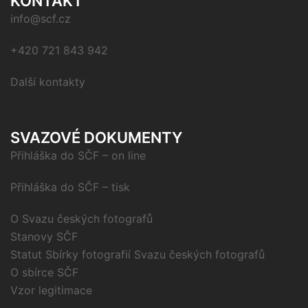
KONTAKT
info@scf.cz
+420 721 843 942
Další kontakty
SVAZOVÉ DOKUMENTY
Přihláška do SČF – on line
Přihláška do SČF – tisk
O Svazu českých fotografů
Stanovy SČF
Statut Sbírky fotografií Svazu českých fotografů
O sbírce SČF
Vzor legitimace