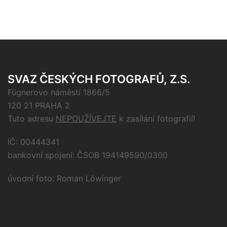
SVAZ ČESKÝCH FOTOGRAFŮ, Z.S.
Fügnerovo náměstí 1866/5
120 21 PRAHA 2
Tuto adresu
NEPOUŽÍVEJTE
k zasílání fotografií!
IČ: 00444341
bankovní spojení: ČSOB 194149590/0300
úvodní foto: Roman Löwinger