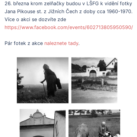
26. března krom zelňačky budou v LŠFG k vidění fotky
Jana Pikouse st. z Jižních Čech z doby cca 1960-1970.
Více o akci se dozvíte zde
https://www.facebook.com/events/602713805950590/
Pár fotek z akce
naleznete tady
.