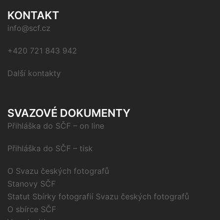
KONTAKT
info@scf.cz
+420 721 843 942
Další kontakty
SVAZOVÉ DOKUMENTY
Přihláška do SČF – on line
Přihláška do SČF – tisk
O Svazu českých fotografů
Stanovy SČF
Statut Sbírky fotografií Svazu českých fotografů
O sbírce SČF