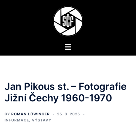
Skip
to
content
Toggle
menu
Jan Pikous st. – Fotografie
Jižní Čechy 1960-1970
BY
ROMAN LÖWINGER
25. 3. 2025
INFORMACE
,
VÝSTAVY