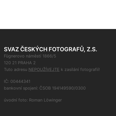
SVAZ ČESKÝCH FOTOGRAFŮ, Z.S.
Fügnerovo náměstí 1866/5
120 21 PRAHA 2
Tuto adresu
NEPOUŽÍVEJTE
k zasílání fotografií!
IČ: 00444341
bankovní spojení: ČSOB 194149590/0300
úvodní foto: Roman Löwinger