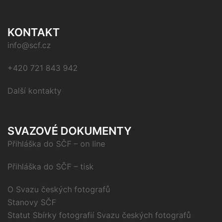
KONTAKT
info@scf.cz
+420 721 843 942
Další kontakty
SVAZOVÉ DOKUMENTY
Přihláška do SČF – on line
Přihláška do SČF – tisk
O Svazu českých fotografů
Stanovy SČF
Statut Sbírky fotografií Svazu českých fotografů