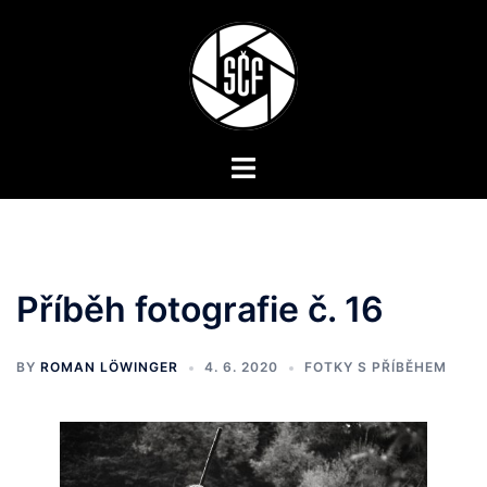
Skip
to
content
Toggle
menu
Příběh fotografie č. 16
BY
ROMAN LÖWINGER
4. 6. 2020
FOTKY S PŘÍBĚHEM