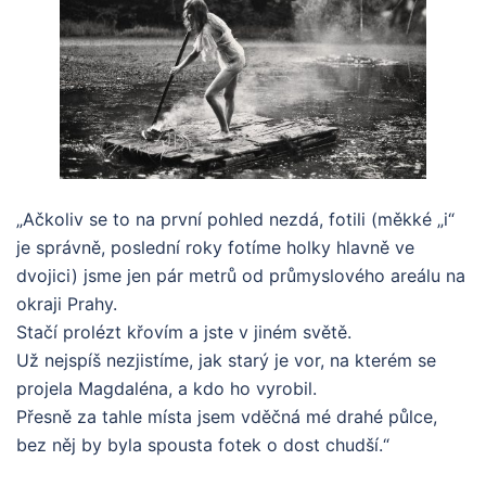
„Ačkoliv se to na první pohled nezdá, fotili (měkké „i“
je správně, poslední roky fotíme holky hlavně ve
dvojici) jsme jen pár metrů od průmyslového areálu na
okraji Prahy.
Stačí prolézt křovím a jste v jiném světě.
Už nejspíš nezjistíme, jak starý je vor, na kterém se
projela Magdaléna, a kdo ho vyrobil.
Přesně za tahle místa jsem vděčná mé drahé půlce,
bez něj by byla spousta fotek o dost chudší.“