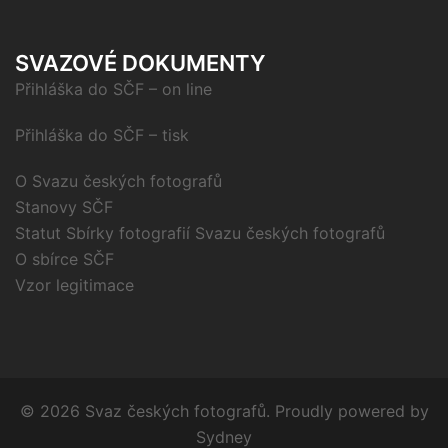
SVAZOVÉ DOKUMENTY
Přihláška do SČF – on line
Přihláška do SČF – tisk
O Svazu českých fotografů
Stanovy SČF
Statut Sbírky fotografií Svazu českých fotografů
O sbírce SČF
Vzor legitimace
© 2026 Svaz českých fotografů. Proudly powered by
Sydney