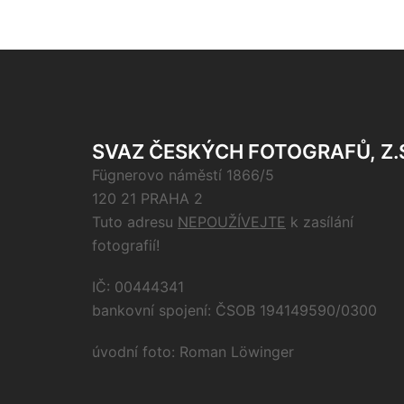
SVAZ ČESKÝCH FOTOGRAFŮ, Z.
Fügnerovo náměstí 1866/5
120 21 PRAHA 2
Tuto adresu
NEPOUŽÍVEJTE
k zasílání
fotografií!
IČ: 00444341
bankovní spojení: ČSOB 194149590/0300
úvodní foto: Roman Löwinger