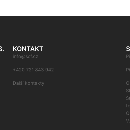
S.
KONTAKT
info@scf.cz
P
+420 721 843 942
P
Další kontakty
O
S
S
f
O
V