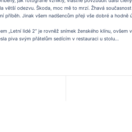
íběhy, jak fotografie vznikly, vlastně povzbudit další členy
la větší odezvu. Škoda, moc mě to mrzí. Žhavá současnos
dní příběh. Jinak všem nadšencům přeji vše dobré a hodně 
em „Letní lidé 2“ je rovněž snímek ženského klínu, ovšem v
sla piva svým přátelům sedícím v restauraci u stolu…