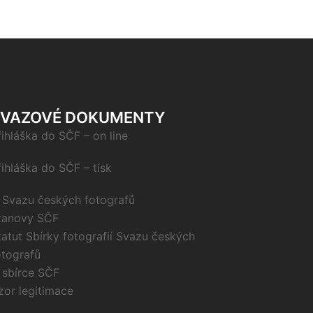
SVAZOVÉ DOKUMENTY
řihláška do SČF – on line
řihláška do SČF – tisk
 Svazu českých fotografů
tanovy SČF
tatut Sbírky fotografií Svazu českých
otografů
 sbírce SČF
zor legitimace