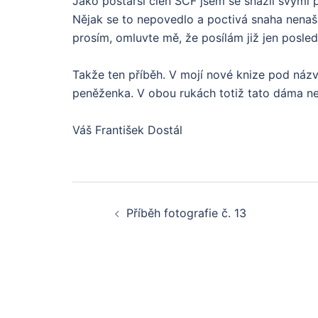
Jako postarší člen SČF jsem se snažil svými př
Nějak se to nepovedlo a poctivá snaha nenaš
prosím, omluvte mě, že posílám již jen posle
Takže ten příběh. V mojí nové knize pod názv
peněženka. V obou rukách totiž tato dáma ne
Váš František Dostál
Post
Příběh fotografie č. 13
navigation