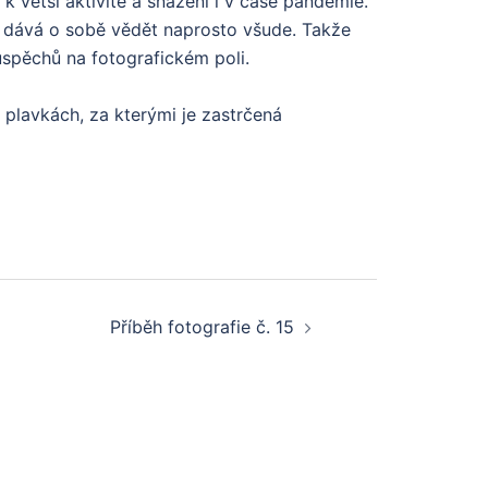
 k větší aktivitě a snažení i v čase pandémie.
t dává o sobě vědět naprosto všude. Takže
úspěchů na fotografickém poli.
 plavkách, za kterými je zastrčená
Příběh fotografie č. 15