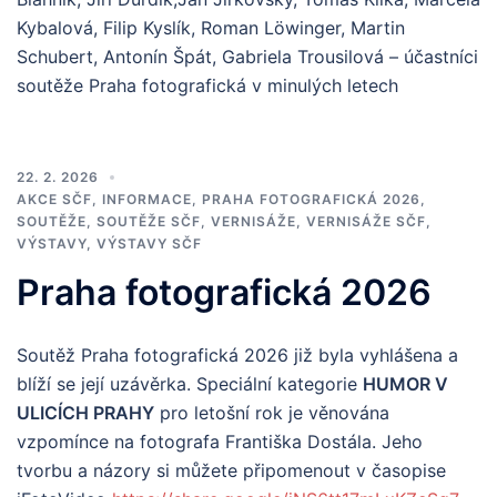
Kybalová, Filip Kyslík, Roman Löwinger, Martin
Schubert, Antonín Špát, Gabriela Trousilová – účastníci
soutěže Praha fotografická v minulých letech
22. 2. 2026
AKCE SČF
,
INFORMACE
,
PRAHA FOTOGRAFICKÁ 2026
,
SOUTĚŽE
,
SOUTĚŽE SČF
,
VERNISÁŽE
,
VERNISÁŽE SČF
,
VÝSTAVY
,
VÝSTAVY SČF
Praha fotografická 2026
Soutěž Praha fotografická 2026 již byla vyhlášena a
blíží se její uzávěrka. Speciální kategorie
HUMOR V
ULICÍCH PRAHY
pro letošní rok je věnována
vzpomínce na fotografa Františka Dostála. Jeho
tvorbu a názory si můžete připomenout v časopise