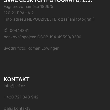
SVAZ ČESKÝCH FOTOGRAFŮ, Z.S.
Fügnerovo náměstí 1866/5
120 21 PRAHA 2
Tuto adresu
NEPOUŽÍVEJTE
k zasílání fotografií!
IČ: 00444341
bankovní spojení: ČSOB 194149590/0300
úvodní foto: Roman Löwinger
KONTAKT
info@scf.cz
+420 721 843 942
Další kontakty