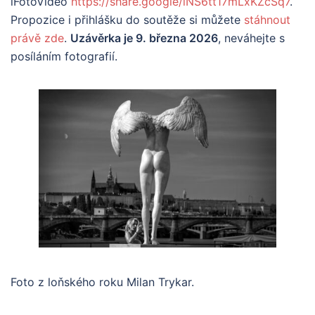
iFotoVideo
https://share.google/iNS6tt17mLxKZcSq7
.
Propozice i přihlášku do soutěže si můžete
stáhnout
právě zde
.
Uzávěrka je 9. března 2026
, neváhejte s
posíláním fotografií.
Foto z loňského roku Milan Trykar.