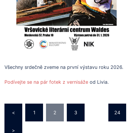
Všechny srdečně zveme na první výstavu roku 2026.
Podívejte se na pár fotek z vernisáže
od Livia.
Stránkování
<
1
2
3
…
24
příspěvků
>