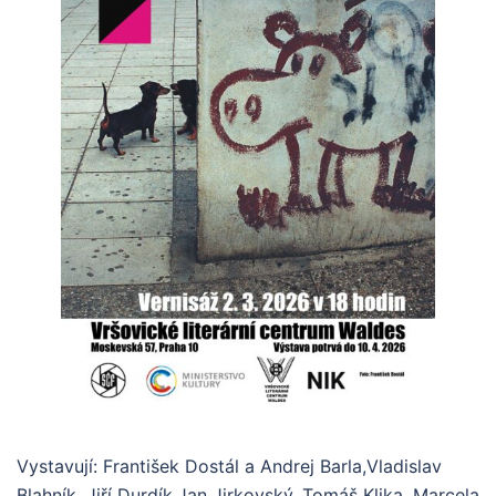
Vystavují: František Dostál a Andrej Barla,Vladislav
Blahník, Jiří Durdík,Jan Jirkovský, Tomáš Klika, Marcela