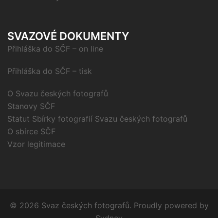
SVAZOVÉ DOKUMENTY
Přihláška do SČF – on line
Přihláška do SČF – tisk
O Svazu českých fotografů
Stanovy SČF
Statut Sbírky fotografií Svazu českých fotografů
O sbírce SČF
Vzor legitimace
© 2026 Svaz českých fotografů. Proudly powered by