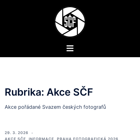
Skip
to
content
Toggle
menu
Rubrika:
Akce SČF
Akce pořádané Svazem českých fotografů
29. 3. 2026
AKCE SČF
,
INFORMACE
,
PRAHA FOTOGRAFICKÁ 2026
,