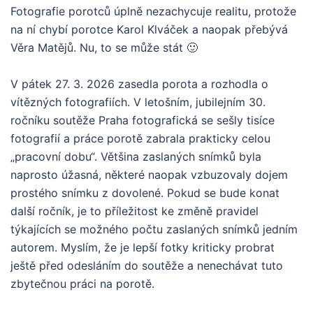
Fotografie porotců úplně nezachycuje realitu, protože
na ní chybí porotce Karol Klváček a naopak přebývá
Věra Matějů. Nu, to se může stát 🙂
V pátek 27. 3. 2026 zasedla porota a rozhodla o
vítězných fotografiích. V letošním, jubilejním 30.
ročníku soutěže Praha fotografická se sešly tisíce
fotografií a práce porotě zabrala prakticky celou
„pracovní dobu“. Většina zaslaných snímků byla
naprosto úžasná, některé naopak vzbuzovaly dojem
prostého snímku z dovolené. Pokud se bude konat
další ročník, je to příležitost ke změně pravidel
týkajících se možného počtu zaslaných snímků jedním
autorem. Myslím, že je lepší fotky kriticky probrat
ještě před odesláním do soutěže a nenechávat tuto
zbytečnou práci na porotě.