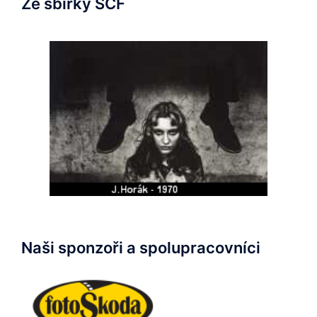
Ze sbírky SČF
Naši sponzoři a spolupracovníci