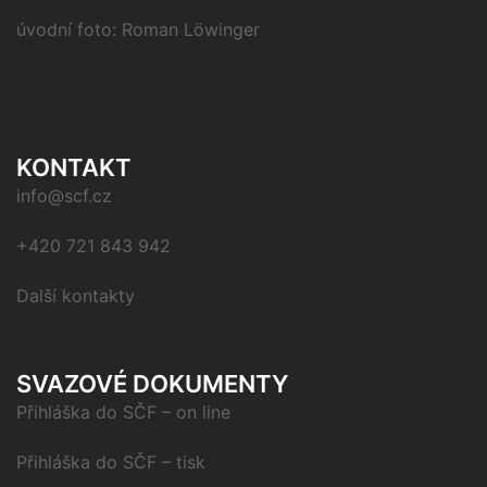
úvodní foto: Roman Löwinger
KONTAKT
info@scf.cz
+420 721 843 942
Další kontakty
SVAZOVÉ DOKUMENTY
Přihláška do SČF – on line
Přihláška do SČF – tisk