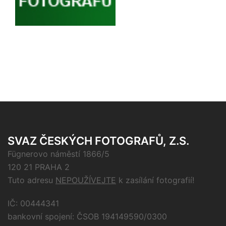
SVAZ ČESKÝCH FOTOGRAFŮ, Z.S.
Fügnerovo náměstí 1866/5
120 21 PRAHA 2
Tuto adresu
NEPOUŽÍVEJTE
k zasílání fotografií!
IČ: 00444341
bankovní spojení: ČSOB 194149590/0300