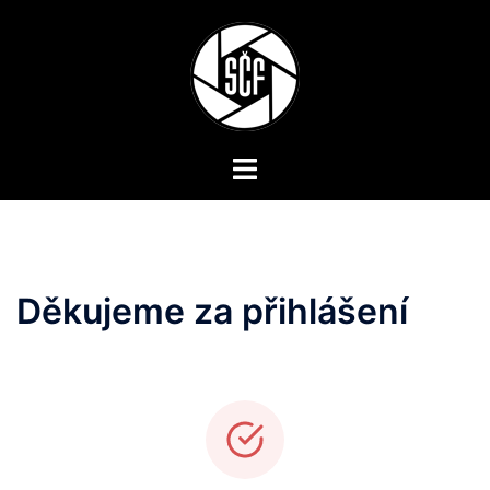
Skip
to
content
Toggle
menu
Děkujeme za přihlášení