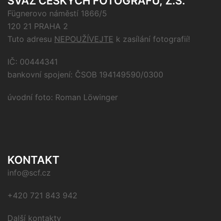
SVAZ ČESKÝCH FOTOGRAFŮ, Z.S.
Fügnerovo náměstí 1866/5
120 21 PRAHA 2
Tuto adresu
NEPOUŽÍVEJTE
k zasílání fotografií!
IČ: 00444341
bankovní spojení: ČSOB 194149590/0300
úvodní foto: Roman Löwinger
KONTAKT
info@scf.cz
+420 721 843 942
Další kontakty