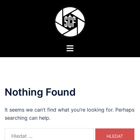
Skip
to
content
Toggle
menu
Nothing Found
It seems we can’t find what you’re looking for. Perhaps
searching can help.
Vyhledávání