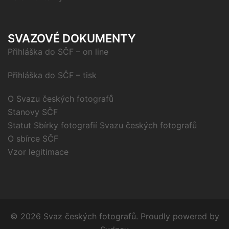
SVAZOVÉ DOKUMENTY
Přihláška do SČF – on line
Přihláška do SČF – tisk
O Svazu českých fotografů
Stanovy SČF
Statut Sbírky fotografií Svazu českých fotografů
O sbírce SČF
Vzor legitimace
© 2026 Svaz českých fotografů. Proudly powered by