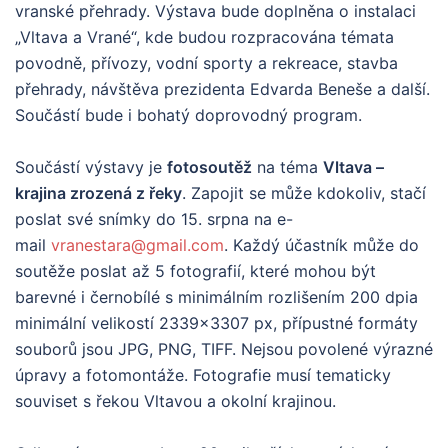
vranské přehrady. Výstava bude doplněna o instalaci
„Vltava a Vrané“, kde budou rozpracována témata
povodně, přívozy, vodní sporty a rekreace, stavba
přehrady, návštěva prezidenta Edvarda Beneše a další.
Součástí bude i bohatý doprovodný program.
Součástí výstavy je
fotosoutěž
na téma
Vltava –
krajina zrozená z řeky
. Zapojit se může kdokoliv, stačí
poslat své snímky do 15. srpna na e-
mail
vranestara@gmail.com
. Každý účastník může do
soutěže poslat až 5 fotografií, které mohou být
barevné i černobílé s minimálním rozlišením 200 dpia
minimální velikostí 2339×3307 px, přípustné formáty
souborů jsou JPG, PNG, TIFF. Nejsou povolené výrazné
úpravy a fotomontáže. Fotografie musí tematicky
souviset s řekou Vltavou a okolní krajinou.