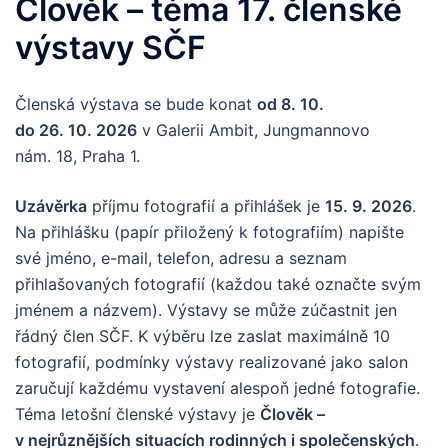
Člověk – téma 17. členské
výstavy SČF
Členská výstava se bude konat
od 8. 10.
do 26. 10. 2026
v Galerii Ambit, Jungmannovo
nám. 18, Praha 1.
Uzávěrka
příjmu fotografií a přihlášek je
15. 9. 2026
.
Na přihlášku (papír přiložený k fotografiím) napište
své jméno, e-mail, telefon, adresu a seznam
přihlašovaných fotografií (každou také označte svým
jménem a názvem). Výstavy se může zúčastnit jen
řádný člen SČF. K výběru lze zaslat maximálně 10
fotografií, podmínky výstavy realizované jako salon
zaručují každému vystavení alespoň jedné fotografie.
Téma letošní členské výstavy je
Člověk –
v nejrůznějších situacích rodinných i společenských
.