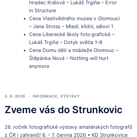
Hradec Králové – Lukáš Trgiňa – Error
in Structure
Cena Vlastivědného muzea v Olomouci
– Jana Stross – Mladí, klidní, sáloví 1
Cena Liberecké školy foto·grafické –
Lukáš Trgiňa – Dotyk světla 1–8
Cena Domu dětí a mládeže Olomouc –
Štěpánka Nová – Nothing will hurt
anymore
3. 6. 2026
INFORMACE
,
VÝSTAVY
Zveme vás do Strunkovic
26. ročník fotografické výstavy amatérských fotografů
z ČR i zahraničí 6. – 7. června 2026 • KD Strunkovice