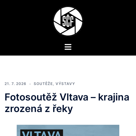
Skip
to
content
Toggle
menu
21. 7. 2026
SOUTĚŽE
,
VÝSTAVY
Fotosoutěž Vltava – krajina
zrozená z řeky