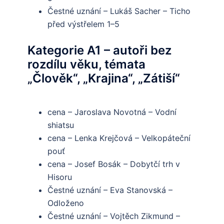
Čestné uznání – Lukáš Sacher – Ticho
před výstřelem 1–5
Kategorie A1 – autoři bez
rozdílu věku, témata
„Člověk“, „Krajina“, „Zátiší“
cena – Jaroslava Novotná – Vodní
shiatsu
cena – Lenka Krejčová – Velkopáteční
pouť
cena – Josef Bosák – Dobytčí trh v
Hisoru
Čestné uznání – Eva Stanovská –
Odloženo
Čestné uznání – Vojtěch Zikmund –