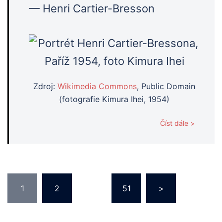
— Henri Cartier-Bresson
Zdroj:
Wikimedia Commons
, Public Domain
(fotografie Kimura Ihei, 1954)
Číst dále >
Stránkování
1
2
…
51
>
příspěvků