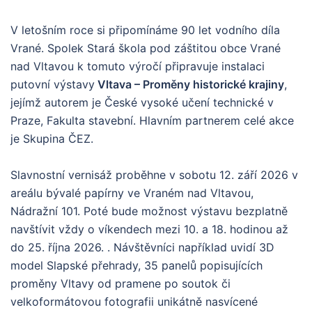
V letošním roce si připomínáme 90 let vodního díla
Vrané. Spolek Stará škola pod záštitou obce Vrané
nad Vltavou k tomuto výročí připravuje instalaci
putovní výstavy
Vltava – Proměny historické krajiny
,
jejímž autorem je České vysoké učení technické v
Praze, Fakulta stavební. Hlavním partnerem celé akce
je Skupina ČEZ.
Slavnostní vernisáž proběhne v sobotu 12. září 2026 v
areálu bývalé papírny ve Vraném nad Vltavou,
Nádražní 101. Poté bude možnost výstavu bezplatně
navštívit vždy o víkendech mezi 10. a 18. hodinou až
do 25. října 2026. . Návštěvníci například uvidí 3D
model Slapské přehrady, 35 panelů popisujících
proměny Vltavy od pramene po soutok či
velkoformátovou fotografii unikátně nasvícené