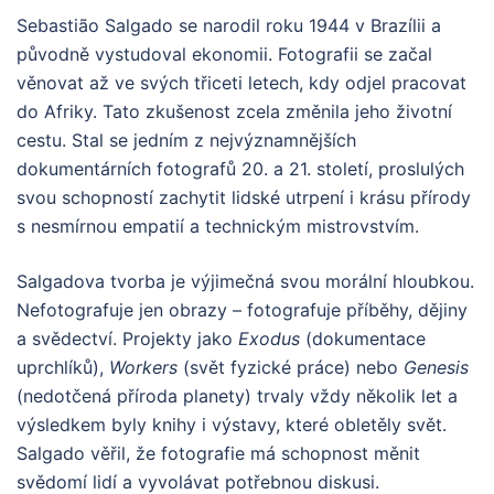
Sebastião Salgado se narodil roku 1944 v Brazílii a
původně vystudoval ekonomii. Fotografii se začal
věnovat až ve svých třiceti letech, kdy odjel pracovat
do Afriky. Tato zkušenost zcela změnila jeho životní
cestu. Stal se jedním z nejvýznamnějších
dokumentárních fotografů 20. a 21. století, proslulých
svou schopností zachytit lidské utrpení i krásu přírody
s nesmírnou empatií a technickým mistrovstvím.
Salgadova tvorba je výjimečná svou morální hloubkou.
Nefotografuje jen obrazy – fotografuje příběhy, dějiny
a svědectví. Projekty jako
Exodus
(dokumentace
uprchlíků),
Workers
(svět fyzické práce) nebo
Genesis
(nedotčená příroda planety) trvaly vždy několik let a
výsledkem byly knihy i výstavy, které obletěly svět.
Salgado věřil, že fotografie má schopnost měnit
svědomí lidí a vyvolávat potřebnou diskusi.