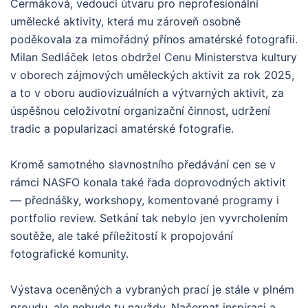
Čermáková, vedoucí útvaru pro neprofesionální
umělecké aktivity, která mu zároveň osobně
poděkovala za mimořádný přínos amatérské fotografii.
Milan Sedláček letos obdržel Cenu Ministerstva kultury
v oborech zájmových uměleckých aktivit za rok 2025,
a to v oboru audiovizuálních a výtvarných aktivit, za
úspěšnou celoživotní organizační činnost, udržení
tradic a popularizaci amatérské fotografie.
Kromě samotného slavnostního předávání cen se v
rámci NASFO konala také řada doprovodných aktivit
— přednášky, workshopy, komentované programy i
portfolio review. Setkání tak nebylo jen vyvrcholením
soutěže, ale také příležitostí k propojování
fotografické komunity.
Výstava oceněných a vybraných prací je stále v plném
proudu, ale nebude tu navždy. Načerpat inspiraci a